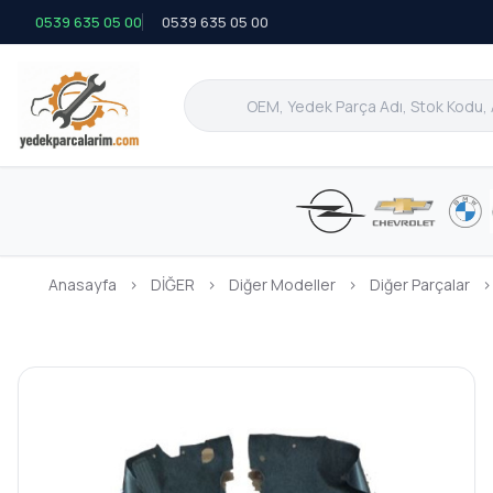
0539 635 05 00
0539 635 05 00
Anasayfa
›
DİĞER
›
Diğer Modeller
›
Diğer Parçalar
›