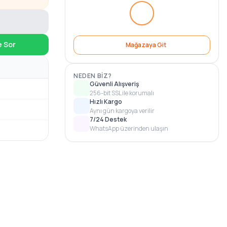
e Sor
Mağazaya Git
NEDEN BIZ?
Güvenli Alışveriş
256-bit SSL ile korumalı
Hızlı Kargo
Aynı gün kargoya verilir
7/24 Destek
WhatsApp üzerinden ulaşın