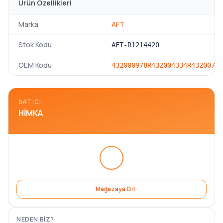
Ürün Özellikleri
Marka
AFT
Stok Kodu
AFT-R1214420
OEM Kodu
432000978R
432004334R
43200762
SATICI
HIMKA
Mağazaya Git
NEDEN BIZ?