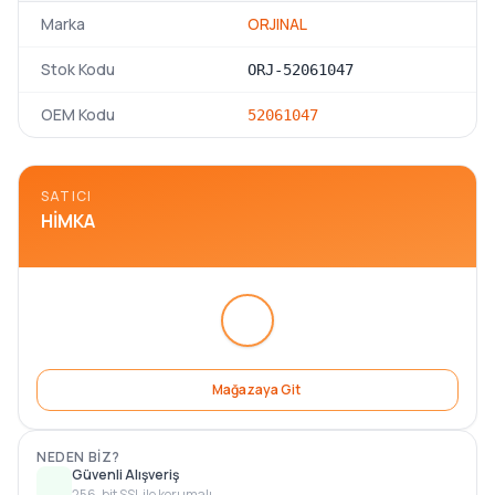
Marka
ORJINAL
Stok Kodu
ORJ-52061047
OEM Kodu
52061047
SATICI
HIMKA
Mağazaya Git
NEDEN BIZ?
Güvenli Alışveriş
256-bit SSL ile korumalı