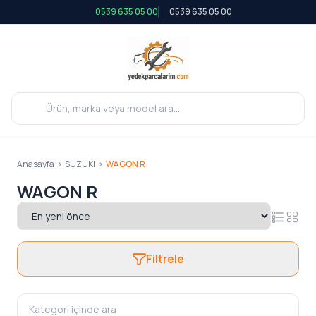
0539 635 05 00
0539 635 05 00
Anasayfa
>
SUZUKI
>
WAGON R
WAGON R
Filtrele