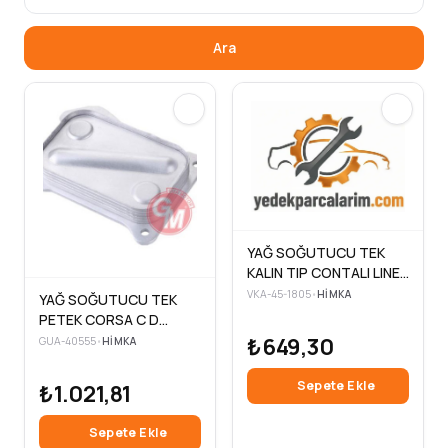
Ara
YAĞ SOĞUTUCU TEK
KALIN TIP CONTALI LINEA
323 1.3 MJT 90HP 07>
VKA-45-1805
•
HIMKA
YAĞ SOĞUTUCU TEK
PETEK CORSA C D
MERIVA DOBLO FIORINO
₺649,30
GUA-40555
•
HIMKA
PUNTO IDEA 1.3D Z13DTJ
Sepete Ekle
₺1.021,81
Sepete Ekle