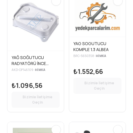
YAG SOGUTUCU
KOMPLE 1.3 ALBEA
BRC-5650358
•
HIMKA
YAĞ SOĞUTUCU
RADYATÖRÜ İNCE
CORSA C CORSA D
₺1.552,66
AKD-OP146109
•
HIMKA
MERIVA A AGILA B
DOBLO FIORINO PUNTO
Bizimle İletişime
₺1.096,56
IDEA 1.3 DTJ DTE
Geçin
Bizimle İletişime
Geçin