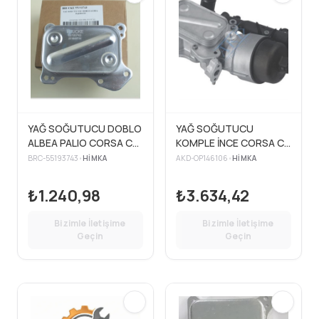
YAĞ SOĞUTUCU DOBLO
YAĞ SOĞUTUCU
ALBEA PALIO CORSA C
KOMPLE İNCE CORSA C
1.3 MTJ
CORSA D MERIVA A
BRC-55193743
•
HIMKA
AKD-OP146106
•
HIMKA
AGILA B DOBLO FIORINO
PUNTO IDEA 1.3 DTJ DTE
₺1.240,98
₺3.634,42
Bizimle İletişime
Bizimle İletişime
Geçin
Geçin