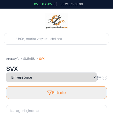
0539 635 05 00
0539 635 05 00
Anasayfa
>
SUBARU
>
SVX
SVX
Filtrele