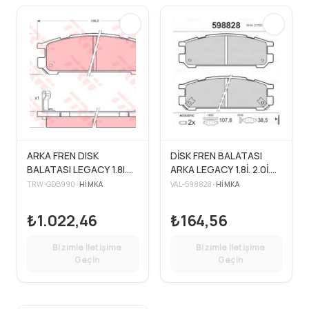
ARKA FREN DISK
DİSK FREN BALATASI
BALATASI LEGACY 1.8I.
ARKA LEGACY 1.8İ. 2.0İ.
2.0I. 2.2I;
2.2İ. IMPREZA 1.6GL. 2.0
TRW-GDB990
•
HIMKA
VAL-598828
•
HIMKA
GT
₺1.022,46
₺164,56
Bizimle İletişime
Bizimle İletişime
Geçin
Geçin