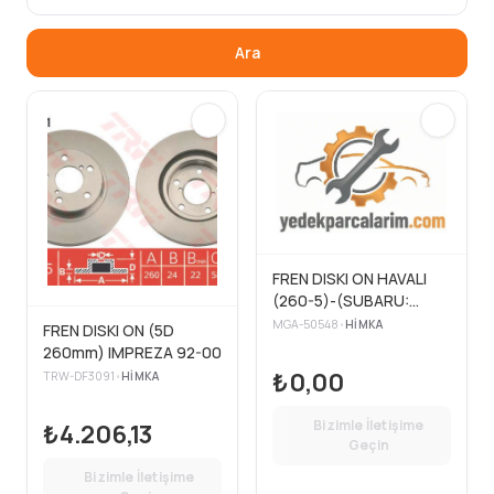
Ara
FREN DISKI ON HAVALI
(260-5)-(SUBARU:
IMPREZA 98>10/LEGACY
MGA-50548
•
HIMKA
FREN DISKI ON (5D
94>03 )
260mm) IMPREZA 92-00
₺0,00
TRW-DF3091
•
HIMKA
Bizimle İletişime
₺4.206,13
Geçin
Bizimle İletişime