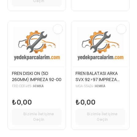
Geçin
FREN DISKI ON (5D
FREN BALATASI ARKA
260MM) IMPREZA 92-00
SVX 92>97 IMPREZA
92>00 4WD LEGACY
FRD-DDF485
•
HIMKA
MGA-55424
•
HIMKA
89>98
₺0,00
₺0,00
Bizimle İletişime
Bizimle İletişime
Geçin
Geçin