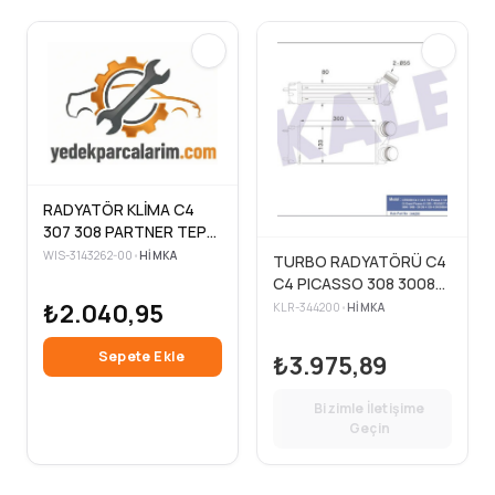
RADYATÖR KLİMA C4
307 308 PARTNER TEPE
1.6 HDİ 3008 DV6-
WIS-3143262-00
•
HIMKA
TURBO RADYATÖRÜ C4
377200
C4 PICASSO 308 3008
5008 AL PL BRZ
₺2.040,95
KLR-344200
•
HIMKA
300×147x76
Sepete Ekle
₺3.975,89
Bizimle İletişime
Geçin