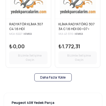
RADYATÖR KLİMA 307
KLİMA RADYATÖRÜ 307
C4 1.6 HDİ
3A C 1.6 HDI 00>07>
MGA-82227
•
HIMKA
VKA-43-3310
•
HIMKA
₺0,00
₺1.772,31
Bizimle İletişime
Bizimle İletişime
Geçin
Geçin
Daha Fazla Yükle
Peugeot 408 Yedek Parça