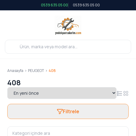
0539 635 05 00
0539 635 05 00
Anasayfa
>
PEUGEOT
>
408
408
Filtrele