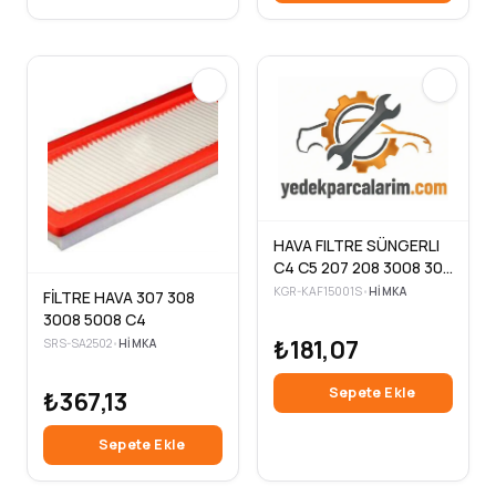
HAVA FILTRE SÜNGERLI
C4 C5 207 208 3008 308
508 1.6 HDI 1.6 THP 04>
KGR-KAF15001S
•
HIMKA
FİLTRE HAVA 307 308
3008 5008 C4
₺181,07
SRS-SA2502
•
HIMKA
Sepete Ekle
₺367,13
Sepete Ekle