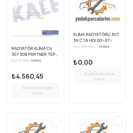
KLİMA RADYATÖRÜ 307
3A C 1.6 HDI 00>07>
VGN-CDN-PE009
•
HIMKA
RADYATÖR KLİMA C4
307 308 PARTNER TEPE
1.6 HDİ 3008 DV6-
₺0,00
KLR-377200
•
HIMKA
377200
Bizimle İletişime
₺4.560,45
Geçin
Bizimle İletişime
Geçin