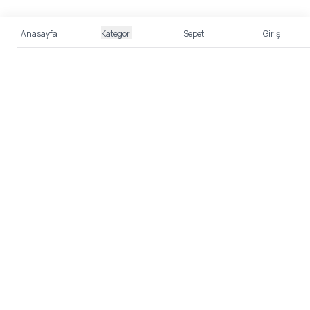
Anasayfa
Kategori
Sepet
Giriş
%100 Güvenli Alışveriş
Kredi kartı bilgileriniz 256bit SSL sertifikası ile