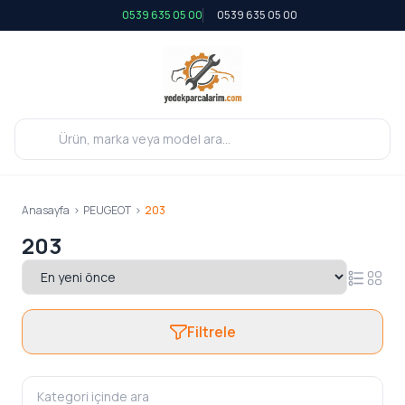
0539 635 05 00
0539 635 05 00
Anasayfa
>
PEUGEOT
>
203
203
Filtrele