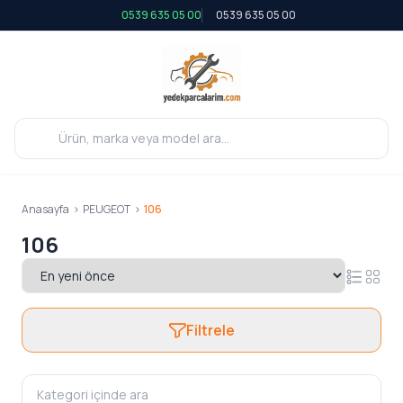
0539 635 05 00
0539 635 05 00
Anasayfa
>
PEUGEOT
>
106
106
Filtrele