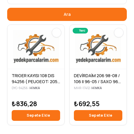
Ara
Yeni
TRIGER KAYISI 108 DIS
DEVİRDAİM 206 98-08 /
94256 ( PEUGEOT: 205-
106 II 96-05 / SAXO 96-
206-10 6
04 /
DYC-94256
•
HIMKA
MHR-17412
•
HIMKA
₺836,28
₺692,55
Sepete Ekle
Sepete Ekle