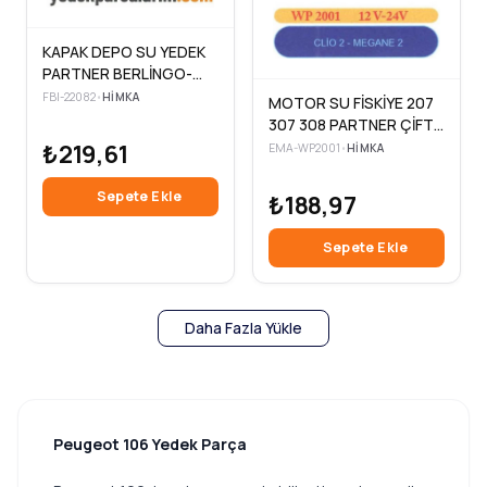
KAPAK DEPO SU YEDEK
PARTNER BERLİNGO-
307 407 206
FBI-22082
•
HIMKA
MOTOR SU FİSKİYE 207
307 308 PARTNER ÇİFT
ÇIKIŞ MEGANE II TEPE
₺219,61
EMA-WP2001
•
HIMKA
Sepete Ekle
₺188,97
Sepete Ekle
Daha Fazla Yükle
Peugeot 106 Yedek Parça