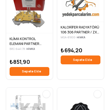
KALORİFER RADYATÖRÜ
106 306 PARTNER / ZX
SAXO XSARA XANTIA
MGA-81800
•
HIMKA
KLİMA KONTROL
BERLINGO 234×157
ELEMANI PARTNER
BERLINGO 1.9 2.0 HDİ-
₺694,20
BRC-6441.78
•
HIMKA
106406 XSARA
Sepete Ekle
₺851,90
Sepete Ekle