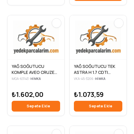
YAĞ SOĞUTUCU
YAĞ SOĞUTUCU TEK
KOMPLE AVEO CRUZE
ASTRA H 1.7 CDTI
ASTRA H ASTRA J
04>10>
MGA-63143
•
HIMKA
VKA-45-3206
•
HIMKA
CORSA D INSIGNIA ALFA
₺1.602,00
₺1.073,59
Sepete Ekle
Sepete Ekle