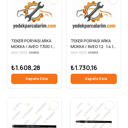
TEKER PORYASI ARKA
TEKER PORYASI ARKA
MOKKA / AVEO T300 1.2
MOKKA / AVEO 1.2 1.4 1.6
1.4 1.6 1.7 CDTI 5 BİJON
1.7 CDTI 4 BİJON
MGA-72330
•
HIMKA
MGA-72329
•
HIMKA
₺1.608,28
₺1.730,16
Sepete Ekle
Sepete Ekle