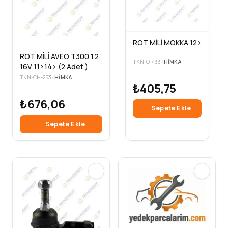
ROT MİLİ MOKKA 12>
ROT MİLİ AVEO T300 1.2
TKN-O-433
•
HIMKA
16V 11>14> (2 Adet )
TKN-CH-253
•
HIMKA
₺405,75
₺676,06
Sepete Ekle
Sepete Ekle