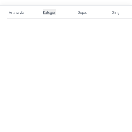
Anasayfa
Kategori
Sepet
Giriş
%100 Güvenli Alışveriş
Kredi kartı bilgileriniz 256bit SSL sertifikası ile