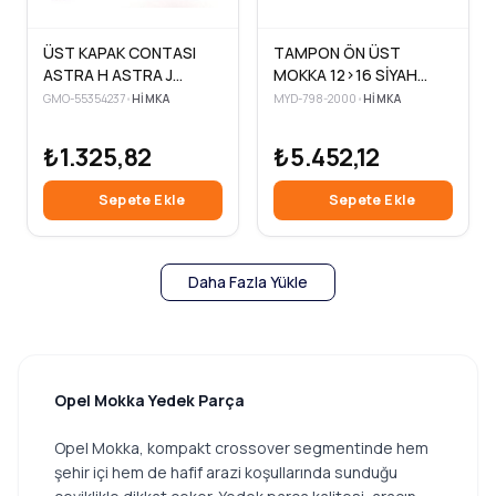
ÜST KAPAK CONTASI
TAMPON ÖN ÜST
ASTRA H ASTRA J
MOKKA 12>16 SİYAH
VECTRA C INSIGNIA
SENSÖR DELİKLİ
GMO-55354237
•
HIMKA
MYD-798-2000
•
HIMKA
CRUZE 1.6 1.8 A B Z16-18
XER-LET-LER -XNT-LES
₺1.325,82
₺5.452,12
Sepete Ekle
Sepete Ekle
Daha Fazla Yükle
Opel Mokka Yedek Parça
Opel Mokka, kompakt crossover segmentinde hem
şehir içi hem de hafif arazi koşullarında sunduğu