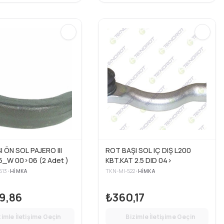
 ÖN SOL PAJERO III
ROT BAŞI SOL IÇ DIŞ L200
6_W 00>06 (2 Adet )
KBT.KAT 2.5 DID 04>
513
•
HIMKA
TKN-MI-522
•
HIMKA
9,86
₺360,17
zimle İletişime Geçin
Bizimle İletişime Geçin