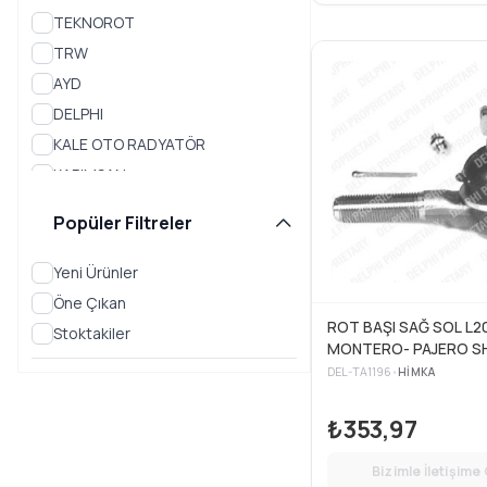
TEKNOROT
PRESTIJ
TRW
SAGA
AYD
DELPHI
SANTAMO
KALE OTO RADYATÖR
SAPPORO
KAPIMSAN
SHOGUN
MGA
Popüler Filtreler
Ön Takım ve Süspansiyon
Parçaları
Yeni Ürünler
Soğutma ve Kalorifer
Öne Çıkan
Sistemleri
ROT BAŞI SAĞ SOL L2
Stoktakiler
SIGMA
MONTERO- PAJERO 
07>1983-10-96>
DEL-TA1196
•
HIMKA
SPACE RUNNER
₺353,97
SPACE STAR
SPACE WAGON
Bizimle İletişime