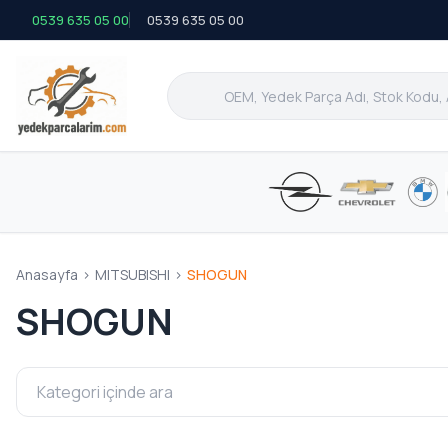
0539 635 05 00
0539 635 05 00
Anasayfa
>
MITSUBISHI
>
SHOGUN
SHOGUN