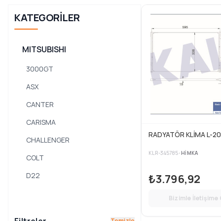
KATEGORILER
MITSUBISHI
3000GT
ASX
CANTER
CARISMA
CHALLENGER
KLR-345785
•
HIMKA
COLT
D22
₺3.796,92
D23
Bizimle İletişime
ECLIPSE
Temizle