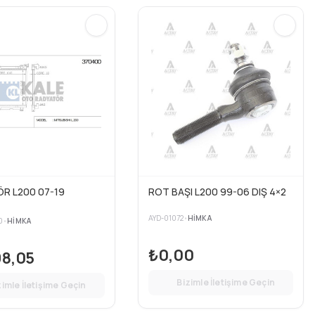
R L200 07-19
ROT BAŞI L200 99-06 DIŞ 4×2
AYD-01072
•
HIMKA
0
•
HIMKA
₺0,00
98,05
Bizimle İletişime Geçin
zimle İletişime Geçin