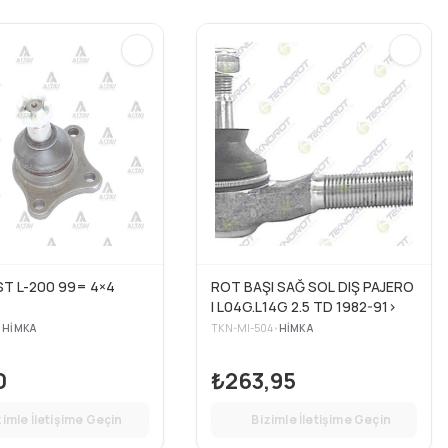
-200 99= 4×4
ROT BAŞI SAĞ SOL DIŞ PAJERO
I L04G.L14G 2.5 TD 1982-91>
•
HIMKA
TKN-MI-504
•
HIMKA
0
₺263,95
zimle İletişime Geçin
Bizimle İletişime Geçin