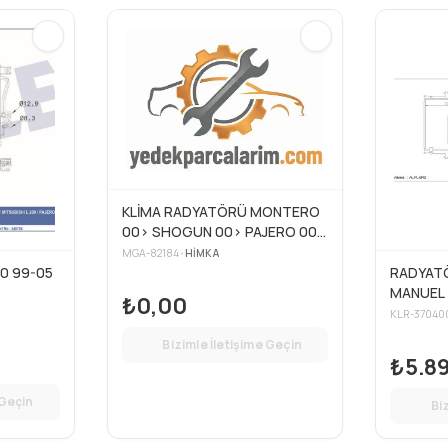
KLİMA RADYATÖRÜ MONTERO
00> SHOGUN 00> PAJERO 00>
2.5 TD 3.5 V6 24V
MGA-82184
•
HIMKA
RADYATÖR KLİMA L-200 99-05
RADYATÖ
MANUEL
₺0,00
KLR-37040
Bizimle İletişime Geçin
₺5.8
 Geçin
Bi