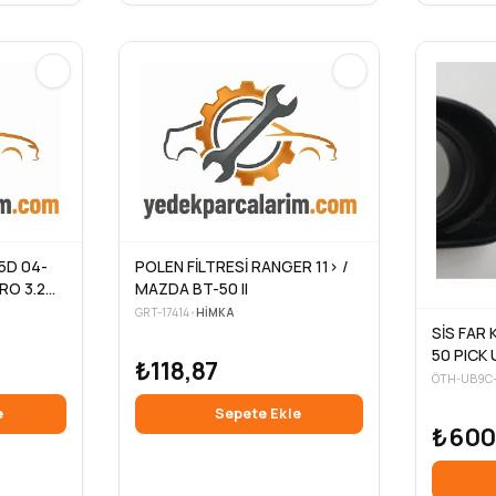
.5D 04-
POLEN FİLTRESİ RANGER 11> /
RO 3.2D
MAZDA BT-50 II
GRT-17414
•
HIMKA
SİS FAR
50 PICK 
₺118,87
SİYAH
ÖTH-UB9C-
e
Sepete Ekle
₺600