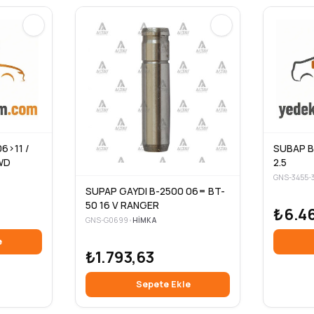
6>11 /
SUBAP B
WD
2.5
GNS-3455-
SUPAP GAYDI B-2500 06= BT-
50 16 V RANGER
₺6.46
GNS-G0699
•
HIMKA
e
₺1.793,63
Sepete Ekle