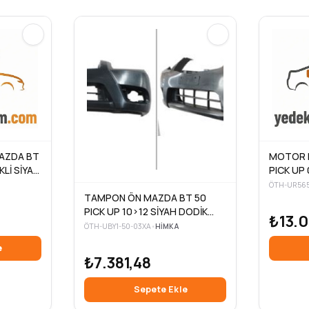
AZDA BT
MOTOR 
KLİ SİYAH
PICK UP 
Z
ÖTH-UR565
TAMPON ÖN MAZDA BT 50
PICK UP 10>12 SİYAH DODİK
₺13.0
DELİKSİZ VE SİS DELİKLİ 4×2
ÖTH-UBY1-50-03XA
•
HIMKA
e
₺7.381,48
Sepete Ekle