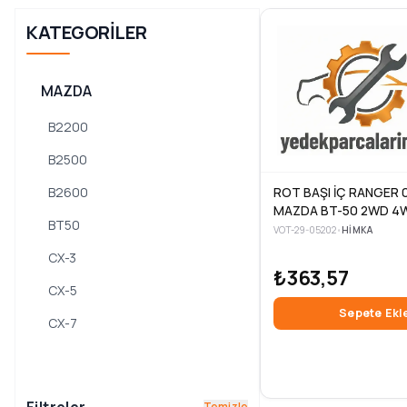
KATEGORILER
MAZDA
B2200
B2500
B2600
ROT BAŞI İÇ RANGER 0
MAZDA BT-50 2WD 4
BT50
VOT-29-05202
•
HIMKA
CX-3
₺363,57
CX-5
Sepete Ekl
CX-7
CX-9
DEMIO
Temizle