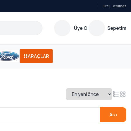
Hızlı Teslimat
Üye Ol
Sepetim
ARAÇLAR
Ara