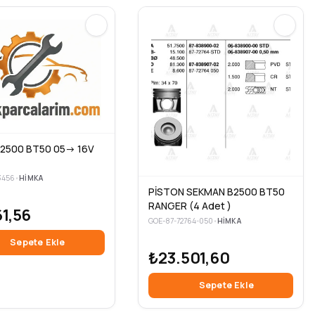
2500 BT50 05-> 16V
3456
•
HIMKA
PİSTON SEKMAN B2500 BT50
RANGER (4 Adet )
1,56
GOE-87-72764-050
•
HIMKA
Sepete Ekle
₺23.501,60
Sepete Ekle