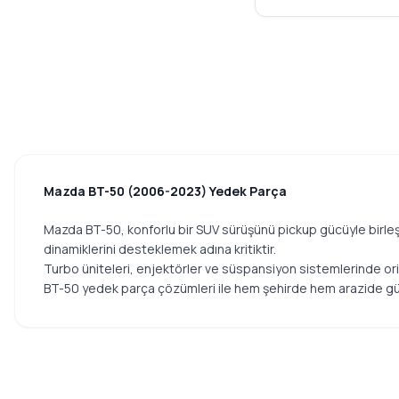
Parçaları
GÜNEŞ
Arka Aks ve Süspansiyon
MYD
NF
Motor Parçaları
INA
V Kayış ve Gergi Rulmanları
ÖTH
Şanzıman ve Debriyaj
REMSA
Sistemleri
KRUGER
İç ve Dış Aydınlatma
Mazda BT-50 (2006-2023) Yedek Parça
LUK
Karoseri Dış Parçalar
SARDES
Diğer Parçalar
Mazda BT-50, konforlu bir SUV sürüşünü pickup gücüyle birleşt
MGA
dinamiklerini desteklemek adına kritiktir.
MAZDA CX-3
MONROE
Turbo üniteleri, enjektörler ve süspansiyon sistemlerinde orijin
BT-50 yedek parça çözümleri ile hem şehirde hem arazide gü
MAZDA CX-5
MAZDA CX-7
MAZDA CX-9
MAZDA MPV