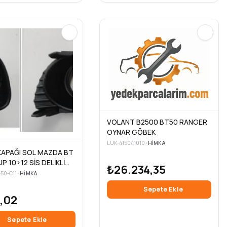
VOLANT B2500 BT50 RANGER
OYNAR GÖBEK
LUK-415041010
•
HIMKA
 KAPAĞI SOL MAZDA BT
UP 10>12 SİS DELİKLİ
₺26.234,35
50-C11
•
HIMKA
Sepete Ekle
,02
Sepete Ekle