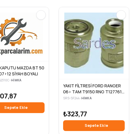
KAPUTU MAZDA BT 50
07>12 SİYAH BOYALI
2310C
•
HIMKA
YAKIT FİLTRESİ FORD RANGER
06> TAM T9150 RNG T127761
07,87
MAZDA *
SRS-SF244
•
HIMKA
Sepete Ekle
₺323,77
Sepete Ekle