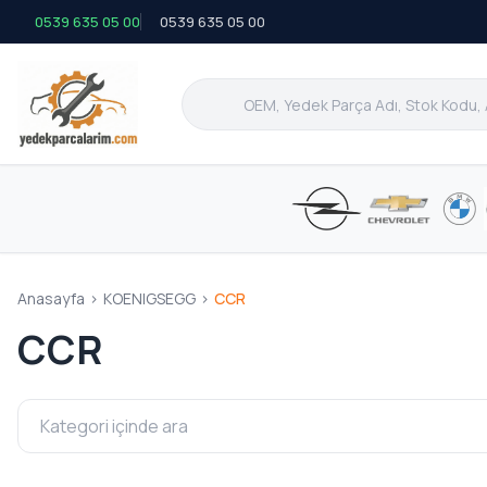
0539 635 05 00
0539 635 05 00
Anasayfa
>
KOENIGSEGG
>
CCR
CCR