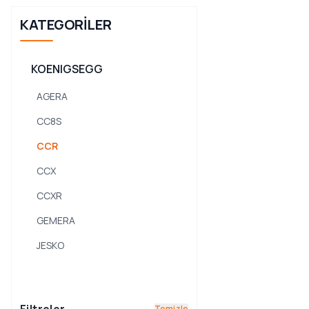
KATEGORILER
KOENIGSEGG
AGERA
CC8S
CCR
CCX
CCXR
GEMERA
JESKO
ONE:1
REGERA
Temizle