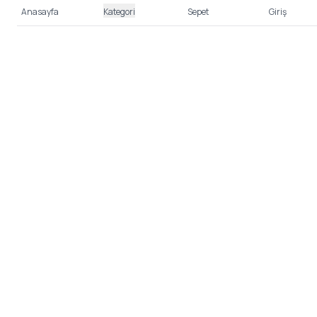
Anasayfa
Kategori
Sepet
Giriş
%100 Güvenli Alışveriş
Kredi kartı bilgileriniz 256bit SSL sertifikası ile
korunmaktadır.