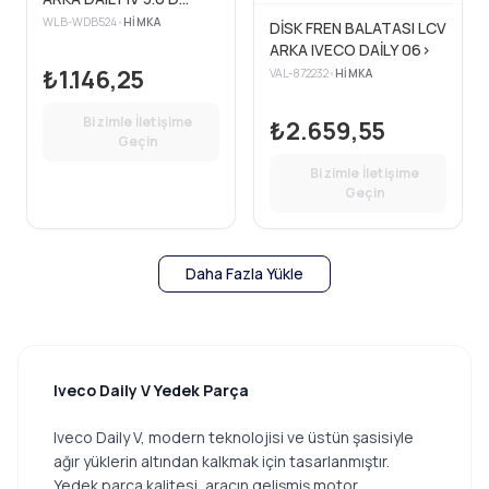
22.8MM 06>11>
WLB-WDB524
•
HIMKA
DİSK FREN BALATASI LCV
ARKA IVECO DAİLY 06>
₺1.146,25
VAL-872232
•
HIMKA
Bizimle İletişime
₺2.659,55
Geçin
Bizimle İletişime
Geçin
Daha Fazla Yükle
Iveco Daily V Yedek Parça
Iveco Daily V, modern teknolojisi ve üstün şasisiyle
ağır yüklerin altından kalkmak için tasarlanmıştır.
Yedek parça kalitesi, aracın gelişmiş motor