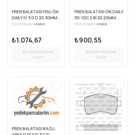
FREN BALATASI FISLI ÖN
FREN BALATASI ÖN DAILY
DAILY IV 3.0 D 20.30MM
30-10C 2.8İ 20.20MM
06>11>
96>99
WLB-WDB487
•
HIMKA
WLB-WDB282
•
HIMKA
₺1.074,67
₺900,55
Bizimle İletişime
Bizimle İletişime
Geçin
Geçin
FREN BALATASI IKAZLI
ARKA DAILY IV 3.0 D