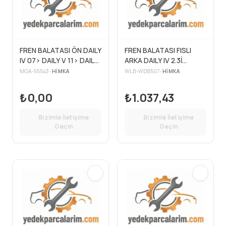
FREN BALATASI ÖN DAILY
FREN BALATASI FISLI
IV 07> DAILY V 11> DAILY
ARKA DAILY IV 2.3İ
VI 14> EUROCARGO
21.00MM 06>11>
MGA-55543
•
HIMKA
WLB-WDB507
•
HIMKA
₺0,00
₺1.037,43
Bizimle İletişime
Bizimle İletişime
Geçin
Geçin