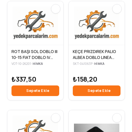
ROT BAŞI SOL DOBLO III
KEÇE PRIZDIREK PALIO
10-15 FIAT DOBLO IV
ALBEA DOBLO LINEA
PRATICO 15>18
FIORINO 01> 1.3 1.9
VOT-10-26201
•
HIMKA
SKT-041063P
•
HIMKA
22.8x40x6-8.5
₺337,50
₺158,20
Sepete Ekle
Sepete Ekle