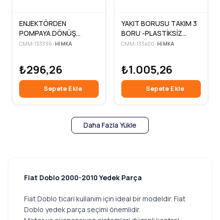
ENJEKTÖRDEN
YAKIT BORUSU TAKIM 3
POMPAYA DÖNÜŞ
BORU -PLASTİKSİZ
HORTUMU DOBLO 1.3
DOBLO 1.3 MTJ 09>
CMM-133396
•
HIMKA
CMM-133400
•
HIMKA
MJTD
₺296,26
₺1.005,26
Sepete Ekle
Sepete Ekle
Daha Fazla Yükle
Fiat Doblo 2000-2010 Yedek Parça
Fiat Doblo ticari kullanım için ideal bir modeldir. Fiat
Doblo yedek parça seçimi önemlidir.