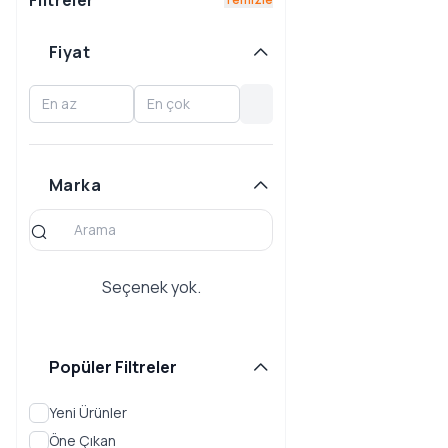
Filtreler
F430 SPIDER
Fiyat
F8 TRIBUTO
LAFERRARI
F150
PORTOFINO
Marka
ROMA
SF90 STRADALE
Seçenek yok.
Popüler Filtreler
Yeni Ürünler
Öne Çıkan