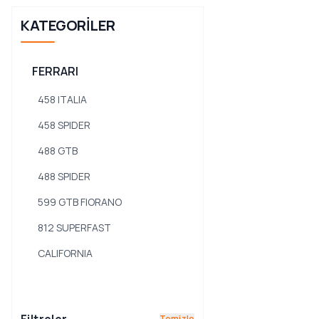
KATEGORILER
FERRARI
458 ITALIA
458 SPIDER
488 GTB
488 SPIDER
599 GTB FIORANO
812 SUPERFAST
CALIFORNIA
CALIFORNIA T
F430
Temizle