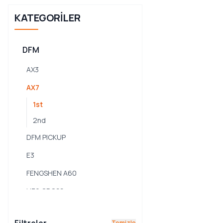
KATEGORILER
DFM
AX3
AX7
1st
2nd
DFM PICKUP
E3
FENGSHEN A60
H30 CROSS
JOYEAR
Temizle