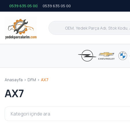
0539 635 05 00
0539 635 05 00
Anasayfa
>
DFM
>
AX7
AX7