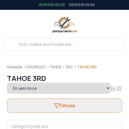
0539 635 05 00
0539 635 05 00
Anasayfa
>
CHEVROLET
>
TAHOE
>
3RD
>
TAHOE 3RD
TAHOE 3RD
Filtrele