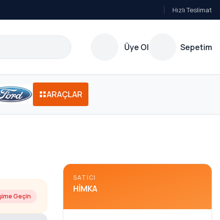
Hızlı Teslimat
Üye Ol
Sepetim
ARAÇLAR
SATICI
HIMKA
işime Geçin