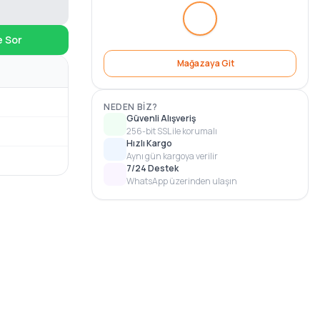
e Sor
Mağazaya Git
NEDEN BIZ?
Güvenli Alışveriş
256-bit SSL ile korumalı
Hızlı Kargo
Aynı gün kargoya verilir
7/24 Destek
WhatsApp üzerinden ulaşın