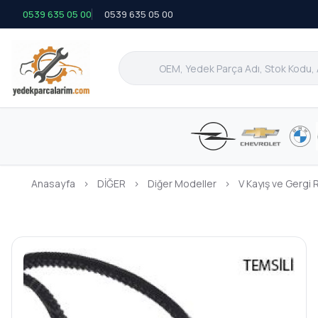
0539 635 05 00
0539 635 05 00
Anasayfa
›
DİĞER
›
Diğer Modeller
›
V Kayış ve Gergi 