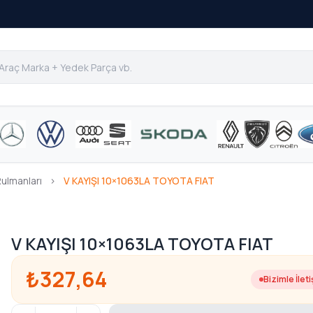
Rulmanları
›
V KAYIŞI 10×1063LA TOYOTA FIAT
V KAYIŞI 10×1063LA TOYOTA FIAT
₺327,64
Bizimle İlet