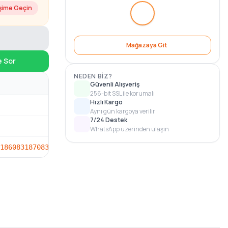
işime Geçin
Mağazaya Git
e Sor
NEDEN BIZ?
Güvenli Alışveriş
256-bit SSL ile korumalı
Hızlı Kargo
Aynı gün kargoya verilir
7/24 Destek
WhatsApp üzerinden ulaşın
186
083187
0831S0
83186
83187
831S0
9400829909
9400831869
946758