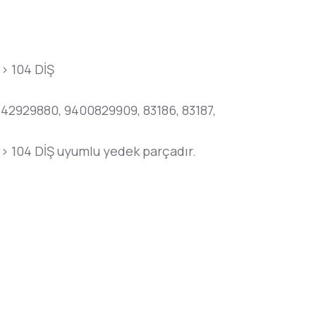
> 104 DİŞ
642929880, 9400829909, 83186, 83187,
 104 DİŞ uyumlu yedek parçadır.