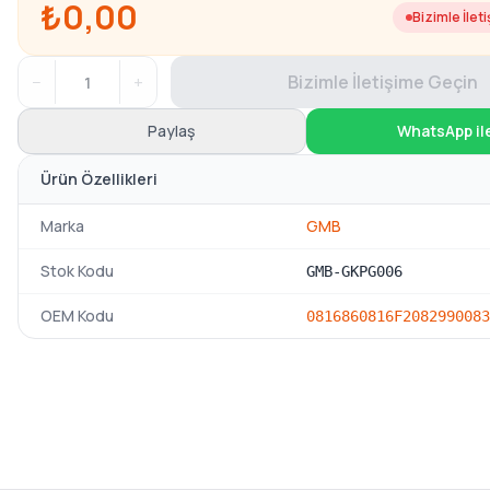
₺0,00
Bizimle İlet
−
+
Bizimle İletişime Geçin
Paylaş
WhatsApp il
Ürün Özellikleri
Marka
GMB
Stok Kodu
GMB-GKPG006
OEM Kodu
081686
0816F2
082990
083