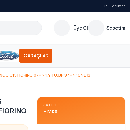
Hızlı Teslimat
Üye Ol
Sepetim
ARAÇLAR
NGO C15 FIORINO 07=> 1.4 TU3JP 97=> 104 DİŞ
5
SATICI
FIORINO
HIMKA