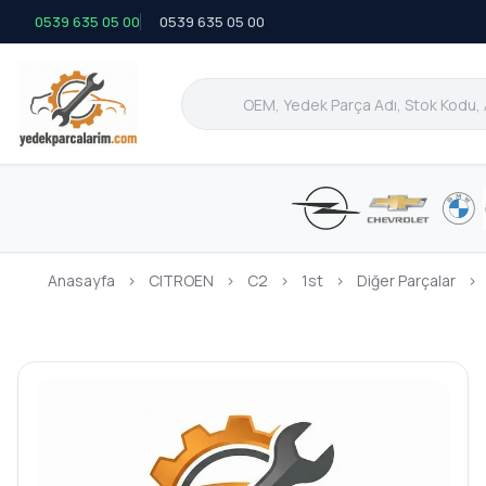
0539 635 05 00
0539 635 05 00
Anasayfa
›
CITROEN
›
C2
›
1st
›
Diğer Parçalar
›