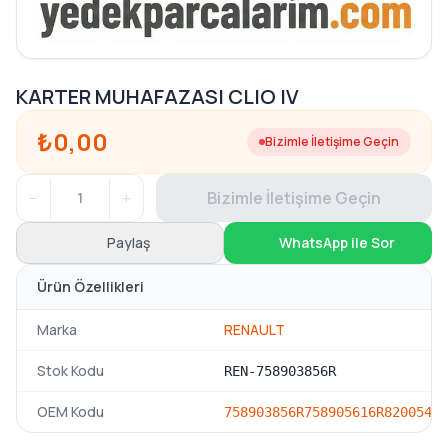
KARTER MUHAFAZASI CLIO IV
₺0,00
Bizimle İletişime Geçin
−
+
Bizimle İletişime Geçin
Paylaş
WhatsApp ile Sor
Ürün Özellikleri
Marka
RENAULT
Stok Kodu
REN-758903856R
OEM Kodu
758903856R
758905616R
82005417