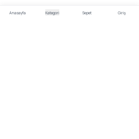
Anasayfa
Kategori
Sepet
Giriş
%100 Güvenli Alışveriş
Kredi kartı bilgileriniz 256bit SSL sertifikası ile
korunmaktadır.