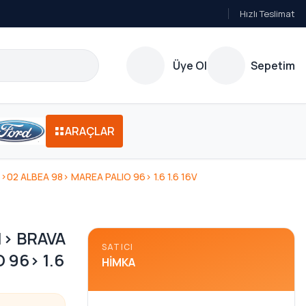
Hızlı Teslimat
Üye Ol
Sepetim
ARAÇLAR
2 ALBEA 98> MAREA PALIO 96> 1.6 1.6 16V
1> BRAVA
SATICI
 96> 1.6
HIMKA