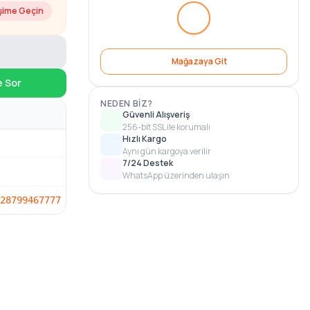
işime Geçin
Mağazaya Git
e Sor
NEDEN BIZ?
Güvenli Alışveriş
256-bit SSL ile korumalı
Hızlı Kargo
Aynı gün kargoya verilir
7/24 Destek
WhatsApp üzerinden ulaşın
287
99467777