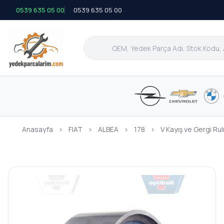
0539 635 05 00
0539 635 05 00
Anasayfa
›
FIAT
›
ALBEA
›
178
›
V Kayış ve Gergi Ru