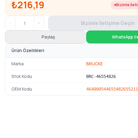
₺216,19
Bizimle İlet
−
+
Bizimle İletişime Geçin
Paylaş
WhatsApp il
Ürün Özellikleri
Marka
BRUCKE
Stok Kodu
BRC-46554826
OEM Kodu
46400054
46554826
55211