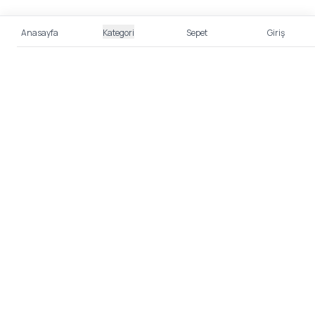
Anasayfa
Kategori
Sepet
Giriş
%100 Güvenli Alışveriş
Kredi kartı bilgileriniz 256bit SSL sertifikası ile