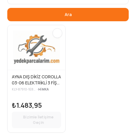
Ara
AYNA DIŞ DİKİZ COROLLA
03-06 ELEKTRİKLİ 3 FİŞ
SAĞ
KLY-87910-1E860
•
HIMKA
₺1.483,95
Bizimle İletişime
Geçin