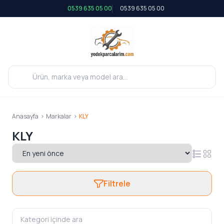
0539 635 05 00
0539 635 05 00
Anasayfa
>
Markalar
>
KLY
KLY
Filtrele