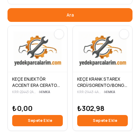
Ara
KEÇE ENJEKTÖR
KEÇE KRANK STAREX
ACCENT ERA CERATO
CRDİ/SORENTO/BONGO
MATRİX E.M ADET
CRDİ ARKA
KRR-22443-2A000
•
HIMKA
KRR-21443-4A000
•
HIMKA
₺0,00
₺302,98
Sepete Ekle
Sepete Ekle