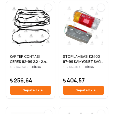
KARTER CONTASI
STOP LAMBASI K2400
CERES 92-99 2.2 - 2.4
97-99 KAMYONET SAĞ-
LASTİK
SOL
KRR-KA03AF0090
•
HIMKA
KRR-KA03SD8510
•
HIMKA
₺256,64
₺404,57
Sepete Ekle
Sepete Ekle