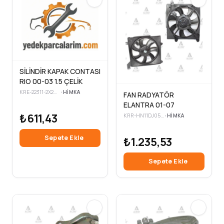
SİLİNDİR KAPAK CONTASI
RIO 00-03 1.5 ÇELİK
KRE-22311-2X200
•
HIMKA
FAN RADYATÖR
ELANTRA 01-07
₺611,43
KRR-HN11DJ0524
•
HIMKA
Sepete Ekle
₺1.235,53
Sepete Ekle