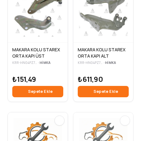
MAKARA KOLU STAREX
MAKARA KOLU STAREX
ORTA KAPI ÜST
ORTA KAPI ALT
KRR-HN04PZ7679
•
HIMKA
KRR-HN04PZ7677
•
HIMKA
₺151,49
₺611,90
Sepete Ekle
Sepete Ekle