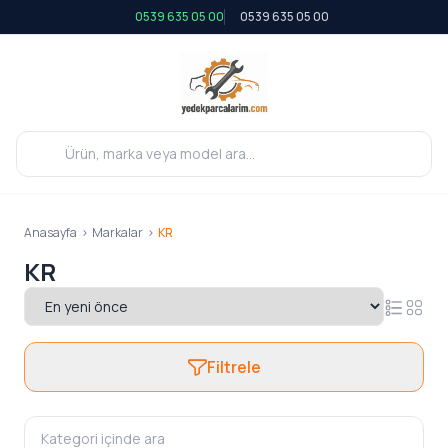
0539 635 05 00
0539 635 05 00
Anasayfa
>
Markalar
>
KR
KR
Filtrele