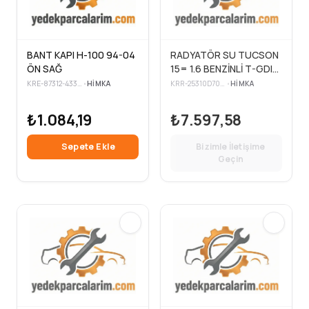
BANT KAPI H-100 94-04
RADYATÖR SU TUCSON
ÖN SAĞ
15= 1.6 BENZİNLİ T-GDI
4×4 (AT)
KRE-87312-43310
•
HIMKA
KRR-25310D7000
•
HIMKA
₺1.084,19
₺7.597,58
Sepete Ekle
Bizimle İletişime
Geçin