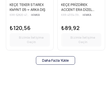
KEÇE TEKER STAREX
KEÇE PRİZDİREK
KMYNT 05-> ARKA DIŞ
ACCENT ERA DİZEL
BENZ. 25×35×6
KRR-52820-47000
•
HIMKA
KRR-43134-39011
•
HIMKA
₺120,56
₺89,92
Bizimle İletişime
Bizimle İletişime
Geçin
Geçin
Daha Fazla Yükle