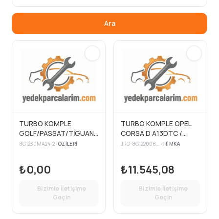
Ara
TURBO KOMPLE
TURBO KOMPLE OPEL
GOLF/PASSAT/TİGUAN
CORSA D A13DTC /
15-> 1.6 TDİ
NEMO BIPPER 1.3 HDI 16V
8G1230MA24-2
•
ÖZILERI
JRO-8G12200844
•
HIMKA
75BG FIORINO
07>PANDA 09>
₺0,00
₺11.545,08
Bizimle İletişime
Bizimle İletişime
Geçin
Geçin