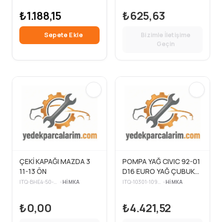
₺1.188,15
₺625,63
Sepete Ekle
Bizimle İletişime
Geçin
ÇEKİ KAPAĞI MAZDA 3
POMPA YAĞ CIVIC 92-01
11-13 ÖN
D16 EURO YAĞ ÇUBUK
DELİKLİ
ITQ-BHE4-50-A10B
•
HIMKA
ITQ-10301-10901
•
HIMKA
₺0,00
₺4.421,52