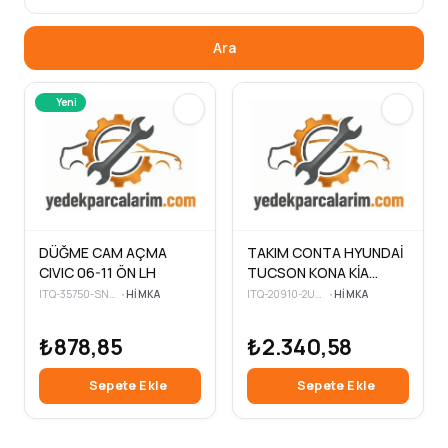
Ara
Yeni
DÜĞME CAM AÇMA
TAKIM CONTA HYUNDAİ
CIVIC 06-11 ÖN LH
TUCSON KONA KİA
SPORTAGE DİZEL 18>
ITQ-35750-SNV-H01
•
HIMKA
ITQ-20910-2UU00-C
•
HIMKA
₺878,85
₺2.340,58
Sepete Ekle
Sepete Ekle