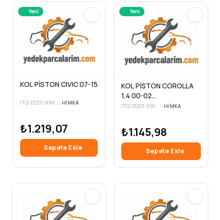
Yeni
Yeni
KOL PİSTON CIVIC 07-15
KOL PİSTON COROLLA
1,4 00-02
ITQ-13210-RNF-E00
•
HIMKA
(4ZZFE/ZZE111)
ITQ-13201-09130
•
HIMKA
₺1.219,07
₺1.145,98
Sepete Ekle
Sepete Ekle