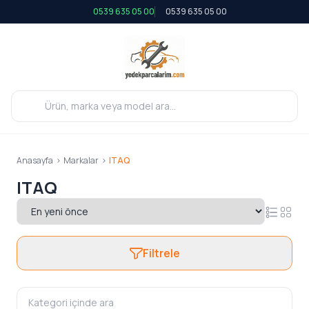
0539 635 05 00
0539 635 05 00
Anasayfa
>
Markalar
>
ITAQ
ITAQ
Filtrele