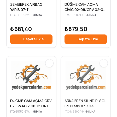
ZEMBEREK AIRBAG
DÜĞME CAM AÇMA
YARİS 07-11
CİVİC 02-06/CRV 02-05
ÖN LH
ITQ-84306-02190
•
HIMKA
ITQ-35750-S5L-T010
•
HIMKA
₺681,40
₺879,50
Sepete Ekle
Sepete Ekle
DÜĞME CAM AÇMA CRV
ARKA FREN SILINDIRI SOL
07-12/JAZZ 08-15 ÖN LH
L300 MIN 87->03/
DÖRTLÜ TEK AUTO
ITQ-35750-SWA-G01
•
HIMKA
ITQ-MB500484
•
HIMKA