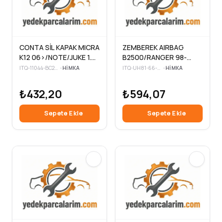
CONTA SİL KAPAK MICRA
ZEMBEREK AIRBAG
K12 06>/NOTE/JUKE 1.6
B2500/RANGER 98-
BENZ F15
06/BT50 09-12
ITQ-11044-BC20A
•
HIMKA
ITQ-UH81-66-CS0B
•
HIMKA
₺432,20
₺594,07
Sepete Ekle
Sepete Ekle