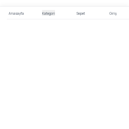
Anasayfa
Kategori
Sepet
Giriş
%100 Güvenli Alışveriş
Kredi kartı bilgileriniz 256bit SSL sertifikası ile