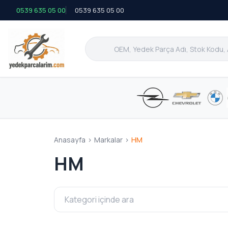
0539 635 05 00
0539 635 05 00
Anasayfa
>
Markalar
>
HM
HM