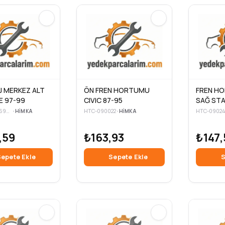
J MERKEZ ALT
ÖN FREN HORTUMU
FREN H
E 97-99
CIVIC 87-95
SAĞ STA
HB-30620-69F01
•
HIMKA
HTC-090022
•
HIMKA
HTC-09024
,59
₺163,93
₺147,
epete Ekle
Sepete Ekle
S