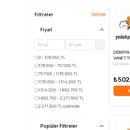
Filtreler
Temizle
Fiyat
DEBRİYA
0 - 378.550 TL
VANETT
378.550 - 757.100 TL
757.100 - 1.135.650 TL
₺502
1.135.650 - 1.514.200 TL
1.514.200 - 1.892.750 TL
S
1.892.750 - 2.271.300 TL
2.271.300 TL üzerinde
Popüler Filtreler