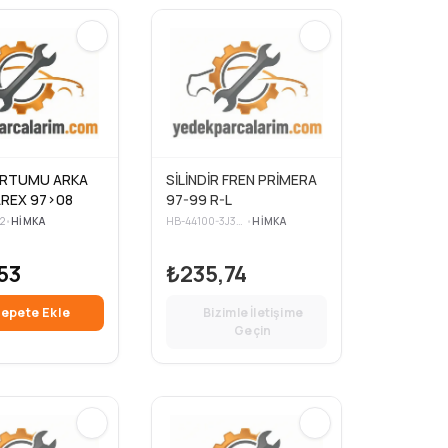
ORTUMU ARKA
SİLİNDİR FREN PRİMERA
REX 97>08
97-99 R-L
2
•
HIMKA
HB-44100-3J310
•
HIMKA
53
₺235,74
epete Ekle
Bizimle İletişime
Geçin