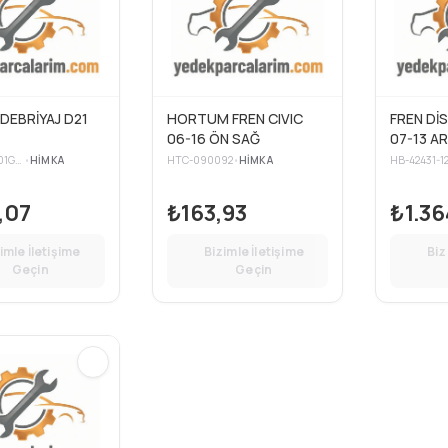
DEBRİYAJ D21
HORTUM FREN CIVIC
FREN Dİ
T
06-16 ÖN SAĞ
07-13 AR
259-5
HB-30610-01G00
•
HIMKA
HTC-090092
•
HIMKA
HB-42431-1
,07
₺163,93
₺1.36
imle İletişime
Bizimle İletişime
Biz
Geçin
Geçin