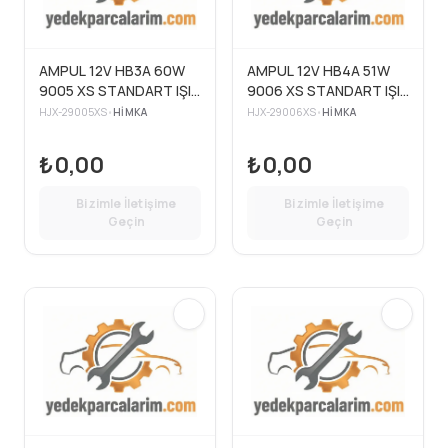
AMPUL 12V HB3A 60W
AMPUL 12V HB4A 51W
9005 XS STANDART IŞIK
9006 XS STANDART IŞIK
DÜZ SOKET
DÜZ SOKET
HJX-29005XS
•
HIMKA
HJX-29006XS
•
HIMKA
₺0,00
₺0,00
Bizimle İletişime
Bizimle İletişime
Geçin
Geçin