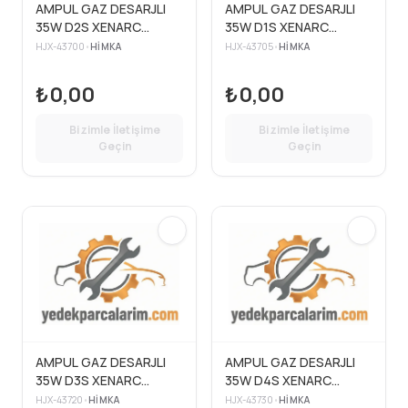
AMPUL GAZ DESARJLI
AMPUL GAZ DESARJLI
35W D2S XENARC
35W D1S XENARC
STANDART IŞIK 200
STANDART IŞIK 200
HJX-43700
•
HIMKA
HJX-43705
•
HIMKA
YÜKSEK PERFORMANS
YÜKSEK PERFORMANS
₺0,00
₺0,00
Bizimle İletişime
Bizimle İletişime
Geçin
Geçin
AMPUL GAZ DESARJLI
AMPUL GAZ DESARJLI
35W D3S XENARC
35W D4S XENARC
STANDART IŞIK 200
STANDART IŞIK 200
HJX-43720
•
HIMKA
HJX-43730
•
HIMKA