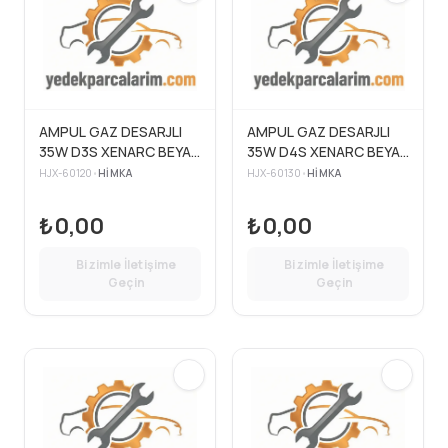
AMPUL GAZ DESARJLI
AMPUL GAZ DESARJLI
35W D3S XENARC BEYAZ
35W D4S XENARC BEYAZ
IŞIK
IŞIK
HJX-60120
•
HIMKA
HJX-60130
•
HIMKA
₺0,00
₺0,00
Bizimle İletişime
Bizimle İletişime
Geçin
Geçin