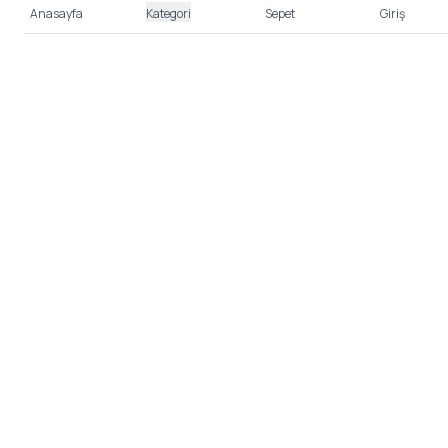
Anasayfa
Kategori
Sepet
Giriş
%100 Güvenli Alışveriş
Kredi kartı bilgileriniz 256bit SSL sertifikası ile
korunmaktadır.