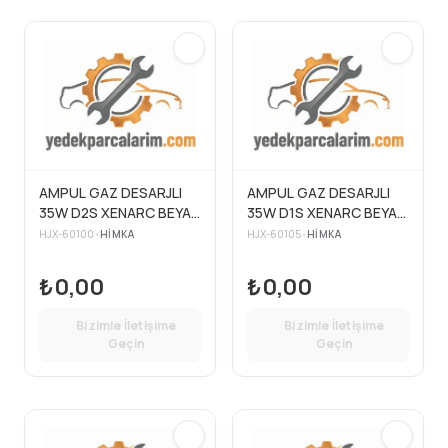
AMPUL GAZ DESARJLI
AMPUL GAZ DESARJLI
35W D2S XENARC BEYAZ
35W D1S XENARC BEYAZ
IŞIK
IŞIK
HJX-60100
•
HIMKA
HJX-60105
•
HIMKA
₺0,00
₺0,00
Bizimle İletişime
Bizimle İletişime
Geçin
Geçin