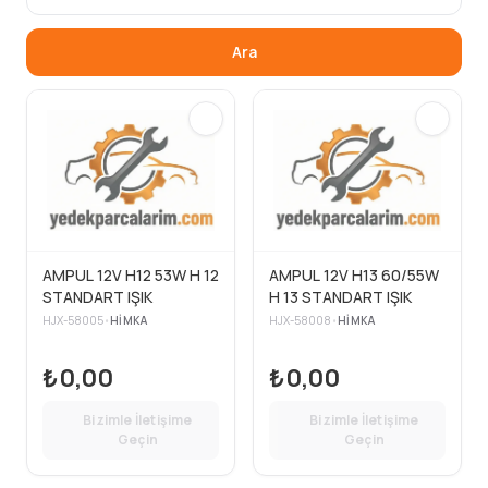
Ara
AMPUL 12V H12 53W H 12
AMPUL 12V H13 60/55W
STANDART IŞIK
H 13 STANDART IŞIK
HJX-58005
•
HIMKA
HJX-58008
•
HIMKA
₺0,00
₺0,00
Bizimle İletişime
Bizimle İletişime
Geçin
Geçin