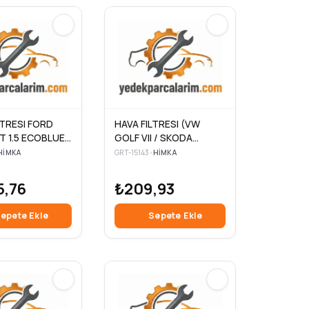
LTRESI FORD
HAVA FILTRESI (VW
 1.5 ECOBLUE
GOLF VII / SKODA
MA ROK 3.0 TDI
OCTAVIA III / SEAT IBIZA
HIMKA
GRT-15143
•
HIMKA
VI / AUDI A3 A3
CABRIOLET 1.5 TSI 17-)
5,76
₺209,93
epete Ekle
Sepete Ekle