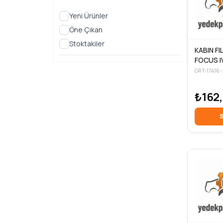
Yeni Ürünler
Öne Çıkan
Stoktakiler
KABIN F
FOCUS IV
ECOBOO
GRT-17416
•
2018-
₺162
S