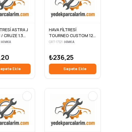
LTRESİ ASTRA J
HAVA FİLTRESİ
 / CRUZE 1.3
TOURNEO CUSTOM 12>
I 2.0CDI 2.0
TRANSIT TOURNEO 07>
•
HIMKA
GRT-17121
•
HIMKA
2.2 TDCI
,20
₺236,25
epete Ekle
Sepete Ekle