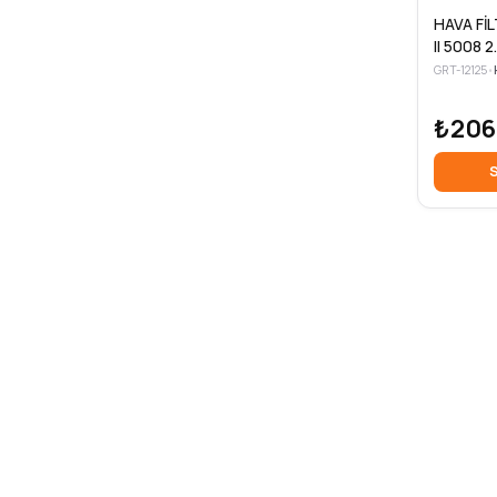
HAVA Fİ
II 5008 
C4 II 2.0
GRT-12125
•
₺206
S