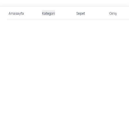
Anasayfa
Kategori
Sepet
Giriş
%100 Güvenli Alışveriş
Kredi kartı bilgileriniz 256bit SSL sertifikası ile