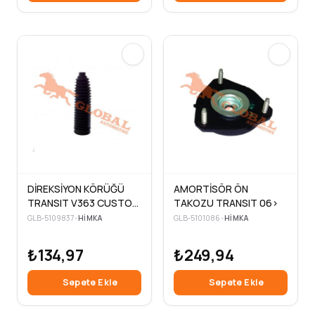
DİREKSİYON KÖRÜĞÜ
AMORTİSÖR ÖN
TRANSIT V363 CUSTOM
TAKOZU TRANSIT 06>
14>
GLB-5109837
•
HIMKA
GLB-5101086
•
HIMKA
₺134,97
₺249,94
Sepete Ekle
Sepete Ekle