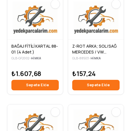
BAĞAJ FİTİLİ KARTAL 88-
Z-ROT ARKA; SOL/SAĞ
01 (4 Adet )
MERCEDES / VW
SPRİNTER 901. 902. 903
GLB-GF2002
•
HIMKA
GLB-88503
•
HIMKA
/ LT LT28. 35 12/94
₺1.607,68
₺157,24
Sepete Ekle
Sepete Ekle