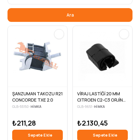
Ara
ŞANZUMAN TAKOZU R21
VİRAJ LASTİĞİ 20 MM
CONCORDE TXE 2.0
CITROEN C2-C3 ORJİNAL
(5 Adet )
GLB-55150
•
HIMKA
GLB-9651
•
HIMKA
₺211,28
₺2.130,45
Sepete Ekle
Sepete Ekle