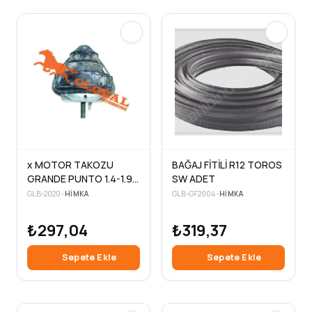
x MOTOR TAKOZU
BAĞAJ FİTİLİ R12 TOROS
GRANDE PUNTO 1.4-1.9
SW ADET
MTJD-CORSA D 1.6T
GLB-2020
•
HIMKA
GLB-GF2004
•
HIMKA
₺297,04
₺319,37
Sepete Ekle
Sepete Ekle