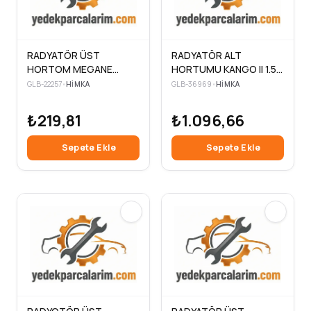
RADYATÖR ÜST
RADYATÖR ALT
HORTOM MEGANE
HORTUMU KANGO II 1.5
SCENIC 1.4 1.6
D
GLB-22257
•
HIMKA
GLB-36969
•
HIMKA
₺219,81
₺1.096,66
Sepete Ekle
Sepete Ekle