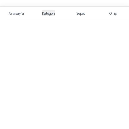
Anasayfa
Kategori
Sepet
Giriş
%100 Güvenli Alışveriş
Kredi kartı bilgileriniz 256bit SSL sertifikası ile