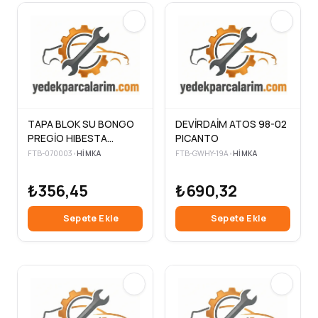
TAPA BLOK SU BONGO
DEVİRDAİM ATOS 98-02
PREGİO HIBESTA
PICANTO
SİLİNDİR KAPAĞI
FTB-070003
•
HIMKA
FTB-GWHY-19A
•
HIMKA
₺356,45
₺690,32
Sepete Ekle
Sepete Ekle