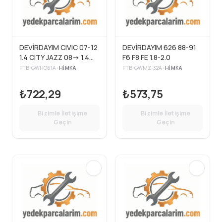
DEVİRDAYIM CIVIC 07-12
DEVİRDAYIM 626 88-91
1.4 CITY JAZZ 08-> 1.4
F6 F8 FE 1.8-2.0
16V
FTB-GWHO61A
•
HIMKA
FTB-GWMZ-32A
•
HIMKA
₺722,29
₺573,75
Bizimle İletişime
Bizimle İletişime
Geçin
Geçin