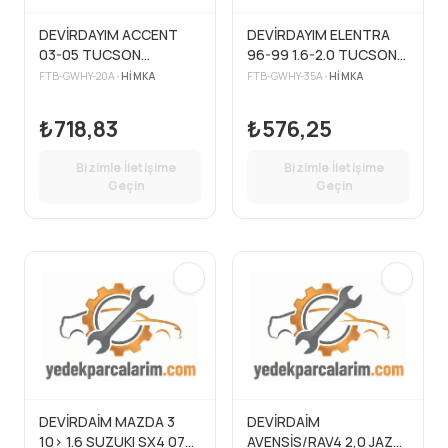
DEVİRDAYIM ACCENT
DEVİRDAYIM ELENTRA
03-05 TUCSON
96-99 1.6-2.0 TUCSON
SANTAFE DİZEL
04-> BENZ.
FTB-GWHY-20A
•
HIMKA
FTB-GWHY-35A
•
HIMKA
₺718,83
₺576,25
Bizimle İletişime
Bizimle İletişime
Geçin
Geçin
DEVİRDAİM MAZDA 3
DEVİRDAİM
10> 1.6 SUZUKI SX4 07>
AVENSİS/RAV4 2,0 JAZ