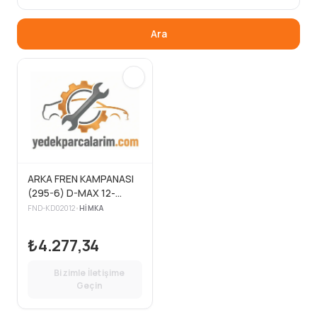
Ara
ARKA FREN KAMPANASI
(295-6) D-MAX 12-
EURO 5 (2 Adet )
FND-KD02012
•
HIMKA
₺4.277,34
Bizimle İletişime
Geçin