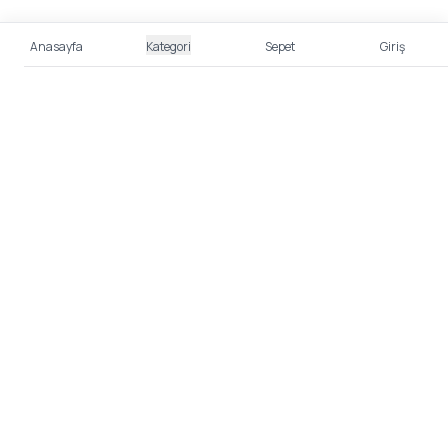
Anasayfa
Kategori
Sepet
Giriş
%100 Güvenli Alışveriş
Kredi kartı bilgileriniz 256bit SSL sertifikası ile