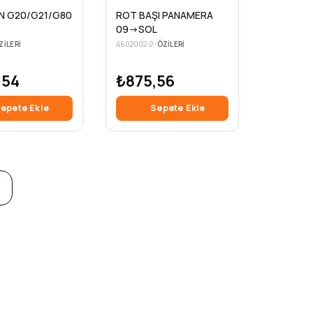
N G20/G21/G80
ROT BAŞI PANAMERA
09->SOL
ZILERI
4602002-2
•
ÖZILERI
,54
₺875,56
epete Ekle
Sepete Ekle