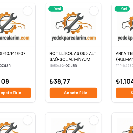
Yeni
Yeni
I F10/F11/F07
ROTİLLİ KOL A6 06> ALT
ARKA TE
SAĞ-SOL ALİMİNYUM
(RULMAN
BRAVO B
ÖZILERI
1105041-2
•
ÖZILERI
FIORINO
1,2 / 1,4 /
,08
₺38,77
₺1.10
2,0 9
epete Ekle
Sepete Ekle
S