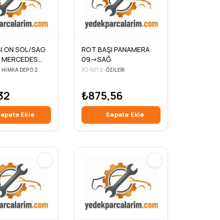
I ON SOL/SAG
ROT BAŞI PANAMERA
) MERCEDES
09->SAĞ
 103.942-
•
HIMKA DEPO 2
PO-501-2
•
ÖZILERI
102.991-
 1982>1993
32
₺875,56
epete Ekle
Sepete Ekle