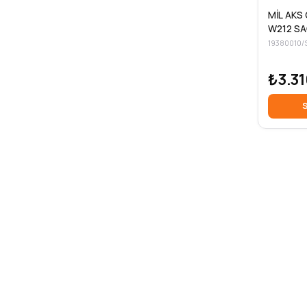
MİL AKS ÖN MER
W212 SA
19380010/
₺3.31
S