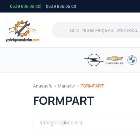
0539 635 05 00
0539 635 05 00
Anasayfa
>
Markalar
>
FORMPART
FORMPART