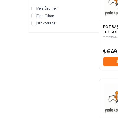
Yeni Ürünler
Öne Çıkan
Stoktakiler
ROT BAŞ
11-> SOL
1202035-2
•
₺649
S