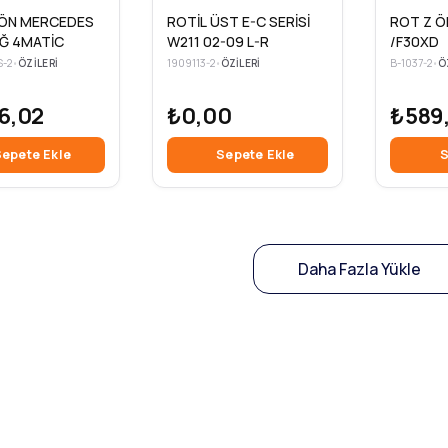
CEDES
ROTİL ÜST E-C SERİSİ
ROT Z Ö
Ğ 4MATİC
W211 02-09 L-R
/F30XD
S-2
•
ÖZILERI
1909113-2
•
ÖZILERI
B-1037-2
•
Ö
6,02
₺0,00
₺589
epete Ekle
Sepete Ekle
S
Daha Fazla Yükle