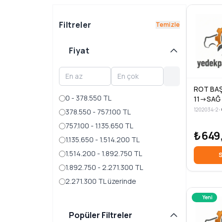
Filtreler
Temizle
Fiyat
ROT BAŞ
0 - 378.550 TL
11->SAĞ
1202034-2
•
378.550 - 757.100 TL
757.100 - 1.135.650 TL
₺649
1.135.650 - 1.514.200 TL
1.514.200 - 1.892.750 TL
S
1.892.750 - 2.271.300 TL
2.271.300 TL üzerinde
Yeni
Popüler Filtreler