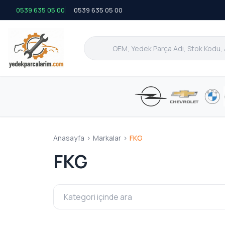
0539 635 05 00
0539 635 05 00
Anasayfa
>
Markalar
>
FKG
FKG