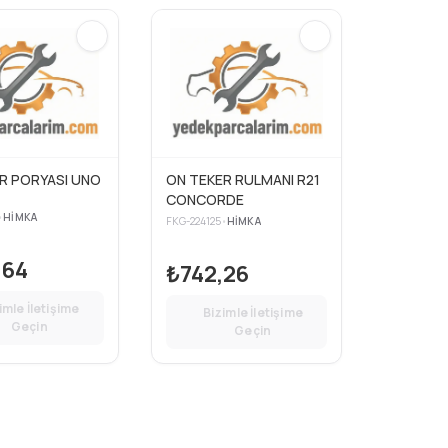
R PORYASI UNO
ON TEKER RULMANI R21
CONCORDE
•
HIMKA
FKG-224125
•
HIMKA
,64
₺742,26
imle İletişime
Bizimle İletişime
Geçin
Geçin