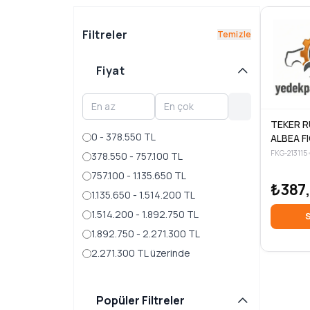
Filtreler
Temizle
Fiyat
TEKER R
0 - 378.550 TL
ALBEA F
SIENA AB
FKG-213115
378.550 - 757.100 TL
757.100 - 1.135.650 TL
₺387
1.135.650 - 1.514.200 TL
1.514.200 - 1.892.750 TL
S
1.892.750 - 2.271.300 TL
2.271.300 TL üzerinde
Popüler Filtreler