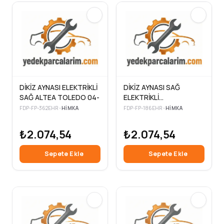
DİKİZ AYNASI ELEKTRİKLİ
DİKİZ AYNASI SAĞ
SAĞ ALTEA TOLEDO 04-
ELEKTRİKLİ
TRANSPORTER T4 90-
FDP-FP-362EHR
•
HIMKA
FDP-FP-186EHR
•
HIMKA
₺2.074,54
₺2.074,54
Sepete Ekle
Sepete Ekle