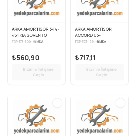
ARKA AMORTİSÖR 344-
ARKA AMORTİSÖR
451 KIA SORENTO
ACCORD 03-
FDP-173-600
•
HIMKA
FDP-373-199
•
HIMKA
₺560,90
₺717,11
Bizimle İletişime
Bizimle İletişime
Geçin
Geçin