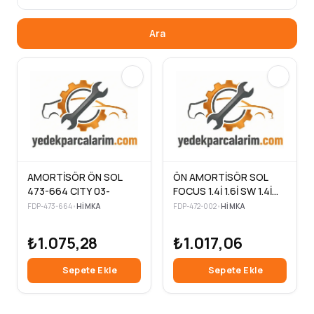
Ara
AMORTİSÖR ÖN SOL
ÖN AMORTİSÖR SOL
473-664 CITY 03-
FOCUS 1.4İ 1.6İ SW 1.4İ
1.6İ (11. 98=>10.04)
FDP-473-664
•
HIMKA
FDP-472-002
•
HIMKA
(16276) (GAZLI)
₺1.075,28
₺1.017,06
Sepete Ekle
Sepete Ekle