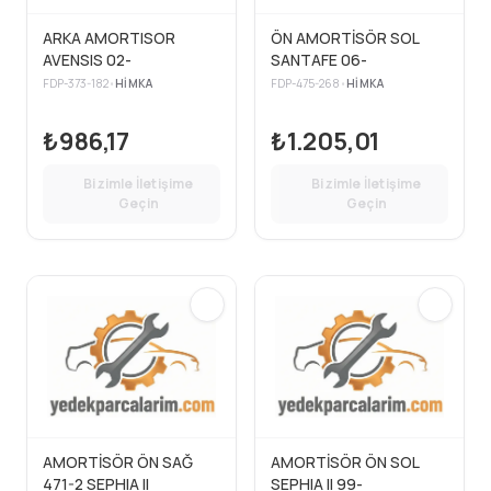
ARKA AMORTISOR
ÖN AMORTİSÖR SOL
AVENSIS 02-
SANTAFE 06-
FDP-373-182
•
HIMKA
FDP-475-268
•
HIMKA
₺986,17
₺1.205,01
Bizimle İletişime
Bizimle İletişime
Geçin
Geçin
AMORTİSÖR ÖN SAĞ
AMORTİSÖR ÖN SOL
471-2 SEPHIA II
SEPHIA II 99-