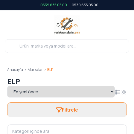
0539 635 05 00
0539 635 05 00
Anasayfa
>
Markalar
>
ELP
ELP
Filtrele