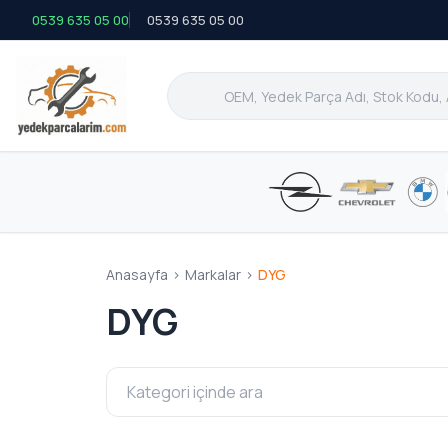
0539 635 05 00
0539 635 05 00
Anasayfa
>
Markalar
>
DYG
DYG