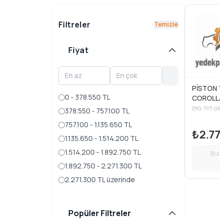
Filtreler
Temizle
Fiyat
PİSTON 
0 - 378.550 TL
COROLLA
94-00 B
DYG-TYT-0
378.550 - 757.100 TL
ENJEKSİ
757.100 - 1.135.650 TL
₺2.77
1.135.650 - 1.514.200 TL
1.514.200 - 1.892.750 TL
Biz
1.892.750 - 2.271.300 TL
2.271.300 TL üzerinde
Popüler Filtreler