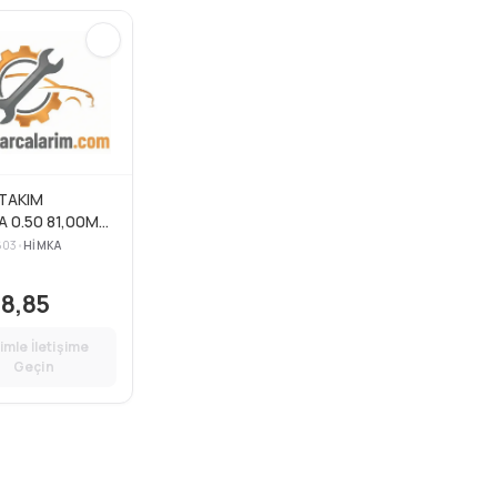
TAKIM
 0.50 81,00MM
ENZİNLİ
603
•
HIMKA
YON 4AFE
8,85
imle İletişime
Geçin