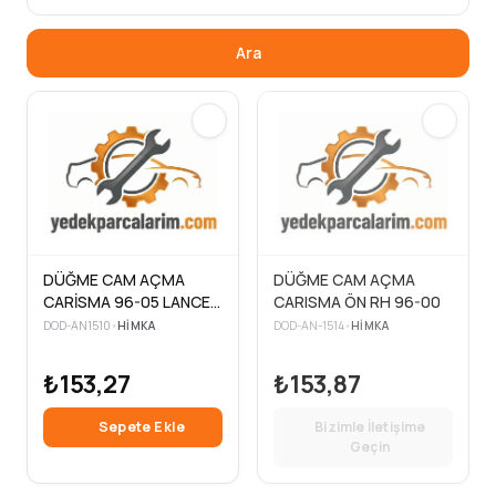
Ara
DÜĞME CAM AÇMA
DÜĞME CAM AÇMA
CARİSMA 96-05 LANCER
CARISMA ÖN RH 96-00
PROTON 92-96 ÖN SAĞ
DOD-AN1510
•
HIMKA
DOD-AN-1514
•
HIMKA
- ARKA SAĞ+SOL
₺153,27
₺153,87
Sepete Ekle
Bizimle İletişime
Geçin