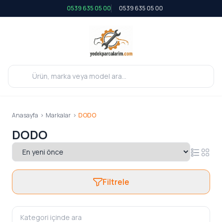
0539 635 05 00
0539 635 05 00
Anasayfa
>
Markalar
>
DODO
DODO
Filtrele