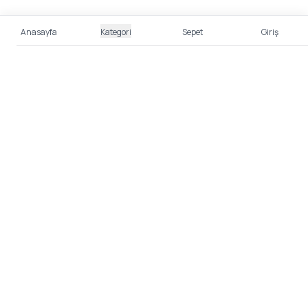
Anasayfa
Kategori
Sepet
Giriş
%100 Güvenli Alışveriş
Kredi kartı bilgileriniz 256bit SSL sertifikası ile