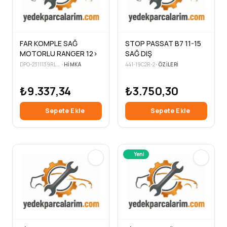
FAR KOMPLE SAĞ
STOP PASSAT B7 11-15
MOTORLU RANGER 12>
SAĞ DIŞ
DPO-2311139RLDEM1
•
HIMKA
441-19C2R-2
•
ÖZILERI
₺9.337,34
₺3.750,30
Sepete Ekle
Sepete Ekle
Yeni