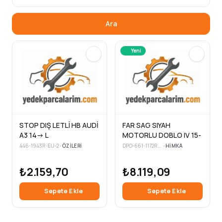
Ara
Yeni
STOP DIŞ LETLİ HB AUDİ
FAR SAG SIYAH
A3 14-> L
MOTORLU DOBLO IV 15-
446-1943R-EU-2
•
ÖZILERI
DPO-661-1172RMLDEM7
•
HIMKA
₺2.159,70
₺8.119,09
Sepete Ekle
Sepete Ekle