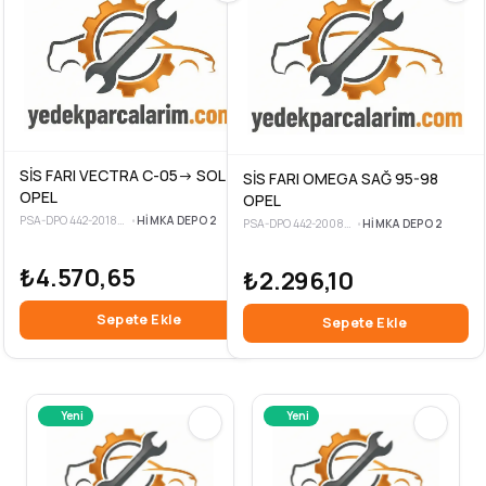
SİS FARI VECTRA C-05-> SOL
SİS FARI OMEGA SAĞ 95-98
OPEL
OPEL
PSA-DPO 442-2018L-UE-3
•
HIMKA DEPO 2
PSA-DPO 442-2008R-UE-3
•
HIMKA DEPO 2
₺4.570,65
₺2.296,10
Sepete Ekle
Sepete Ekle
Yeni
Yeni