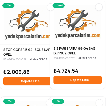
Yeni
Yeni
SİS FARI ZAFIRA 99-04 SAĞ
STOP CORSA B 94- SOL 5 KAPI
DUYSUZ OPEL
OPEL
PSA-DPO 442-2022R-UE-3
•
HIMKA DEPO 2
PSA-DPO 442-1906L5-UE-3
•
HIMKA DEPO 2
₺4.724,54
₺2.009,86
Sepete Ekle
Sepete Ekle
Yeni
Yeni