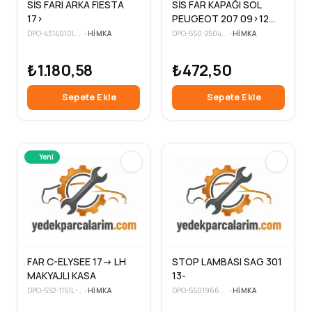
SİS FARI ARKA FIESTA
SİS FAR KAPAĞI SOL
17>
PEUGEOT 207 09>12
SİYAH SİS DELİKLİ
DPO-4314010LLDUE
•
HIMKA
DPO-550-2504L-UD
•
HIMKA
₺1.180,58
₺472,50
Sepete Ekle
Sepete Ekle
Yeni
FAR C-ELYSEE 17-> LH
STOP LAMBASI SAG 301
MAKYAJLI KASA
13-
DPO-552-1151L-LDEM2
•
HIMKA
DPO-5501966RLDUE
•
HIMKA