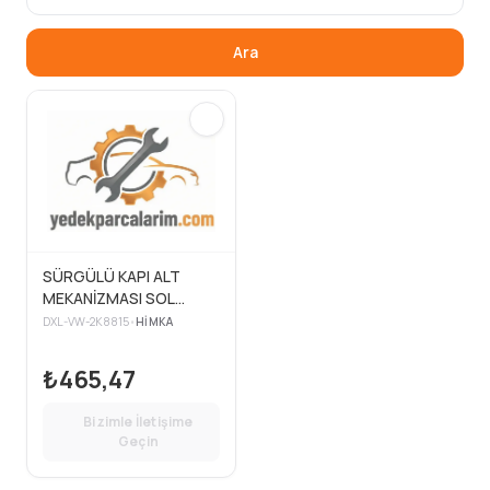
Ara
SÜRGÜLÜ KAPI ALT
MEKANİZMASI SOL
CADDY 04>
DXL-VW-2K8815
•
HIMKA
₺465,47
Bizimle İletişime
Geçin