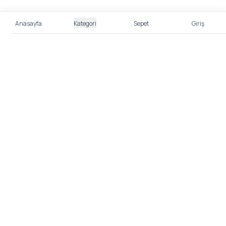
Anasayfa
Kategori
Sepet
Giriş
%100 Güvenli Alışveriş
Kredi kartı bilgileriniz 256bit SSL sertifikası ile