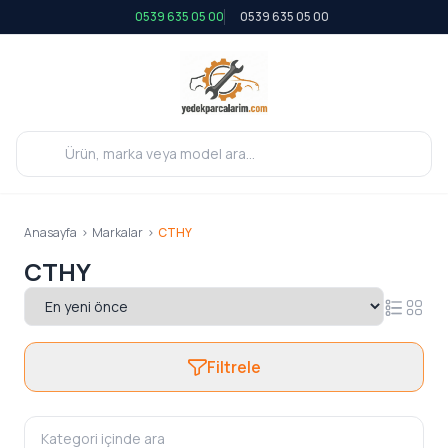
0539 635 05 00
0539 635 05 00
Anasayfa
>
Markalar
>
CTHY
CTHY
Filtrele