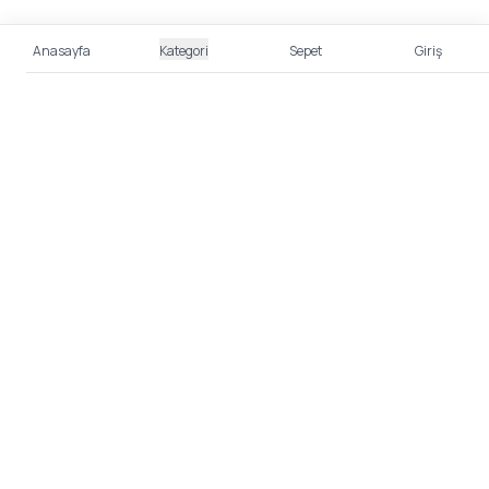
Anasayfa
Kategori
Sepet
Giriş
%100 Güvenli Alışveriş
Kredi kartı bilgileriniz 256bit SSL sertifikası ile