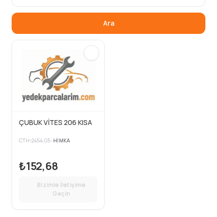
Ara
ÇUBUK VİTES 206 KISA
CTH-2454.G5
•
HIMKA
₺152,68
Bizimle İletişime
Geçin