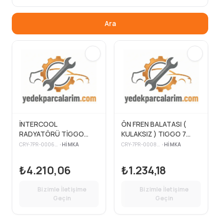
Ara
İNTERCOOL
ÖN FREN BALATASI (
RADYATÖRÜ TİGGO
KULAKSIZ ) TIGGO 7
7PRO-TİGGO 8 PRO
PRO - TIGGO 8 PRO -
CRY-7PR-000668
•
HIMKA
CRY-7PR-000800
•
HIMKA
OMODA 5
OMODA 5
₺4.210,06
₺1.234,18
Bizimle İletişime
Bizimle İletişime
Geçin
Geçin