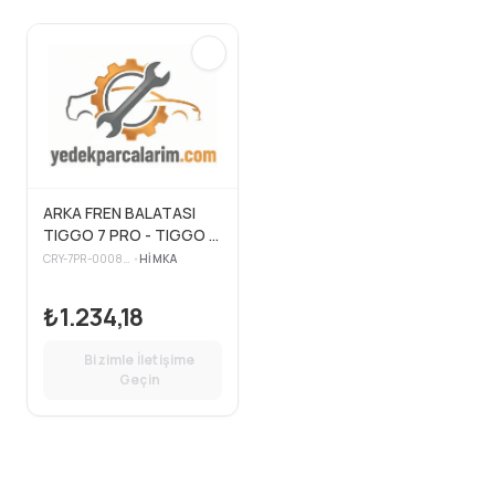
ARKA FREN BALATASI
TIGGO 7 PRO - TIGGO 8
PRO - OMODA 5
CRY-7PR-000801
•
HIMKA
₺1.234,18
Bizimle İletişime
Geçin