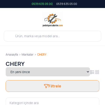
0539 635 05 00
0539 635 05 00
Anasayfa
>
Markalar
>
CHERY
CHERY
Filtrele