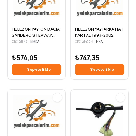
HELEZON YAYI ON DACIA
HELEZON YAYI ARKA FIAT
SANDERO STEPWAY
KARTAL 1993-2002
2012-
CRX-21342
•
HIMKA
CRX-21479
•
HIMKA
₺574,05
₺747,35
Sepete Ekle
Sepete Ekle