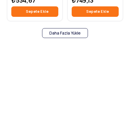
₺534,67
₺749,13
Sepete Ekle
Sepete Ekle
Daha Fazla Yükle