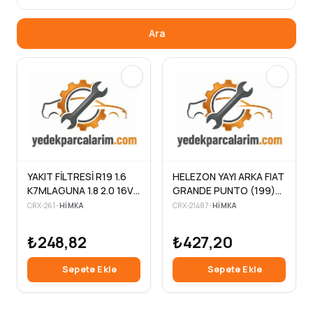
Ara
YAKIT FİLTRESİ R19 1.6
HELEZON YAYI ARKA FIAT
K7MLAGUNA 1.8 2.0 16V
GRANDE PUNTO (199)
93>01 -SAFIR II 2.0 16V
2005-
CRX-261
•
HIMKA
CRX-21487
•
HIMKA
2.5 20V 96>00
₺248,82
₺427,20
Sepete Ekle
Sepete Ekle