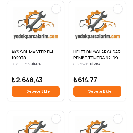
AKS SOL MASTER EM.
HELEZON YAYI ARKA SARI
102978
PEMBE TEMPRA 92-99
CRX-RE5317
•
HIMKA
CRX-21481
•
HIMKA
₺2.648,43
₺614,77
Sepete Ekle
Sepete Ekle