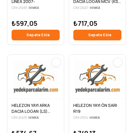
LINEA 2007-
DACIA LOGAN MCV (KS)
2007-2013
CRX-21493
•
HIMKA
CRX-21437
•
HIMKA
₺597,05
₺717,05
Sepete Ekle
Sepete Ekle
HELEZON YAYI ARKA
HELEZON YAYI ÖN SARI
DACIA LOGAN (LS)
R19
2004-2012
CRX-21435
•
HIMKA
CRX-21314
•
HIMKA