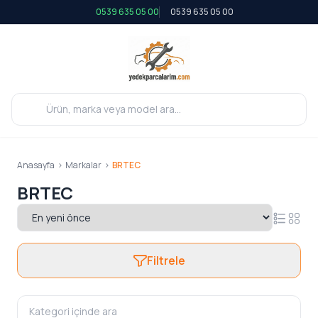
0539 635 05 00
0539 635 05 00
Anasayfa
>
Markalar
>
BRTEC
BRTEC
Filtrele