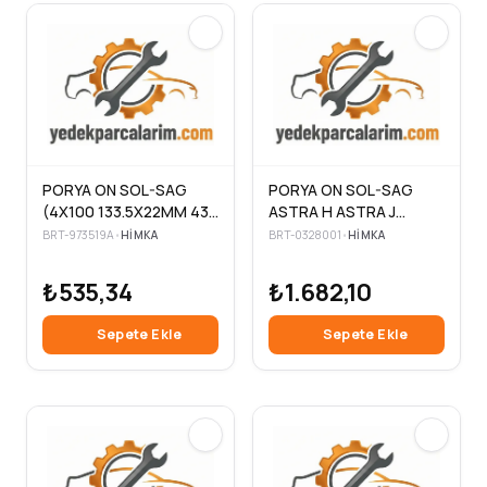
PORYA ON SOL-SAG
PORYA ON SOL-SAG
(4X100 133.5X22MM 43
ASTRA H ASTRA J
ABS DIS 74MM GENISLIK)
ZAFIRA C AMPERA
BRT-973519A
•
HIMKA
BRT-0328001
•
HIMKA
VW GOLF3 POLO
CASCADA CHEVROLET
CLASSIC CADDY 1.4 1.6
CRUZE ORLANDO 09->
₺535,34
₺1.682,10
1.8 2.0 88 >
(5X115 146×30MM 96
ABS DIS 109MM
Sepete Ekle
Sepete Ekle
GENISLIK)