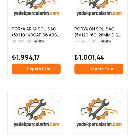
PORYA ARKA SOL-SAG
PORYA ON SOL-SAG
(5X110 140CAP 96 ABS
(5X120 160×28MM DIS
DIS 142MM
ABSSIZ 93.7MM
BRT-991502A
•
HIMKA
BRT-2H0407615B
•
HIMKA
GENISLIK)OPEL VECTRA
GENISLIK)VW AMAROK
C SIGNUM SAAB 9.3 02-
2.0 BTDI 10 >
₺1.994,17
₺1.001,44
09
Sepete Ekle
Sepete Ekle