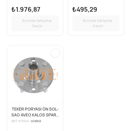
GOLF7 SKODA OCTAVIA
₺1.976,87
₺495,29
12-17
Bizimle İletişime
Bizimle İletişime
Geçin
Geçin
TEKER PORYASI ÖN SOL-
SAG AVEO KALOS SPARK
1.4 03-08 (4X100
BRT-970601
•
HIMKA
120×22MM DIS ABBSIZ