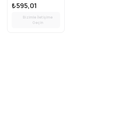
89MM GENISLIK)
₺595,01
Bizimle İletişime
Geçin