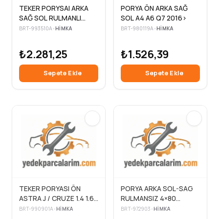
TEKER PORYSAI ARKA
PORYA ÖN ARKA SAĞ
SAĞ SOL RULMANLI
SOL A4 A6 Q7 2016>
ASTRA H 1.3 CDTI 5
BRT-993510A
•
HIMKA
BRT-980119A
•
HIMKA
BIJON ABS SENSÖRLÜ
2004>
₺2.281,25
₺1.526,39
Sepete Ekle
Sepete Ekle
TEKER PORYASI ÖN
PORYA ARKA SOL-SAG
ASTRA J / CRUZE 1.4 1.6
RULMANSIZ 4×80
1.7 CDTI RULMANLI 5×105
92,8MMCAP DIS AB SSIZ
BRT-990901A
•
HIMKA
BRT-972903
•
HIMKA
136×33DIS ABS
70MM GENISLIKVW