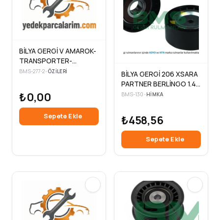
BİLYA GERGİ V AMAROK-
TRANSPORTER-
CRAFTER-TİGUAN
BMS-277-2
•
ÖZILERI
BİLYA GERGİ 206 XSARA
PARTNER BERLİNGO 1.4-
1.6 1.9
₺0,00
BMS-130
•
HIMKA
Sepete Ekle
₺458,56
Sepete Ekle