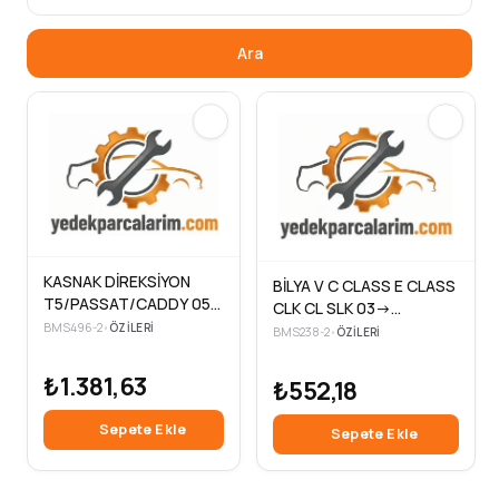
Ara
KASNAK DİREKSİYON
BİLYA V C CLASS E CLASS
T5/PASSAT/CADDY 05-
CLK CL SLK 03->
>1.9
W203/W209/W211/W204
BMS496-2
•
ÖZILERI
BMS238-2
•
ÖZILERI
₺1.381,63
₺552,18
Sepete Ekle
Sepete Ekle