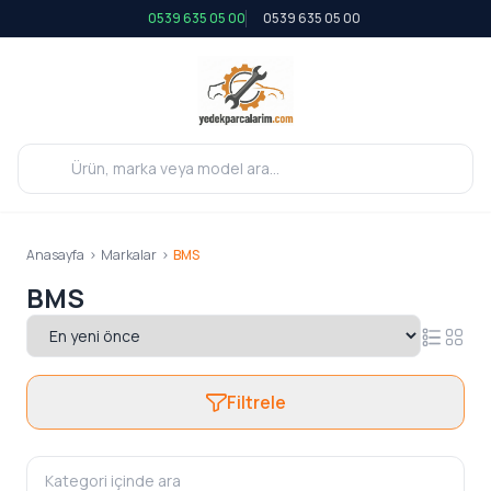
0539 635 05 00
0539 635 05 00
Anasayfa
>
Markalar
>
BMS
BMS
Filtrele