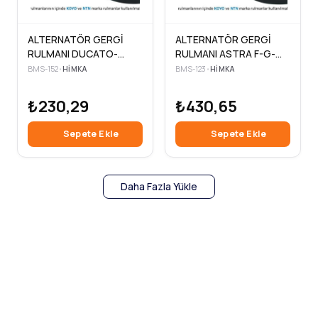
ALTERNATÖR GERGİ
ALTERNATÖR GERGİ
RULMANI DUCATO-
RULMANI ASTRA F-G-
İVECO DAİLY 2.3 02-
COMBO-CORSA C
BMS-152
•
HIMKA
BMS-123
•
HIMKA
1.7TDS-1.7TD-1.7TDI 16V
70×19x17
₺230,29
₺430,65
Sepete Ekle
Sepete Ekle
Daha Fazla Yükle