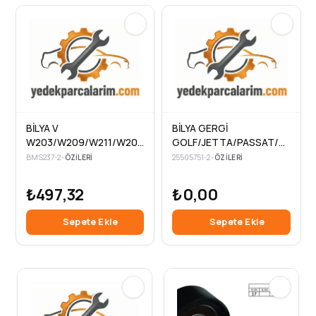
BİLYA V
BİLYA GERGİ
W203/W209/W211/W204
GOLF/JETTA/PASSAT/A3
03->
05-> DEMİR OLAN
BMS237-2
•
ÖZILERI
25505751-2
•
ÖZILERI
₺497,32
₺0,00
Sepete Ekle
Sepete Ekle