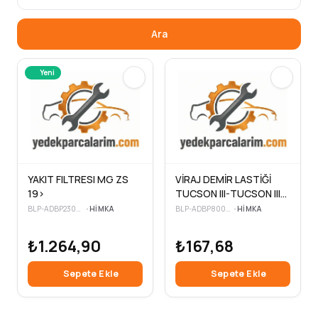
Ara
Yeni
YAKIT FILTRESI MG ZS
VİRAJ DEMİR LASTİĞİ
19>
TUCSON III-TUCSON III
4×4-TUCSON IV-
BLP-ADBP230058
•
HIMKA
BLP-ADBP800463
•
HIMKA
TUCSON IV HTRAC
₺1.264,90
₺167,68
Sepete Ekle
Sepete Ekle