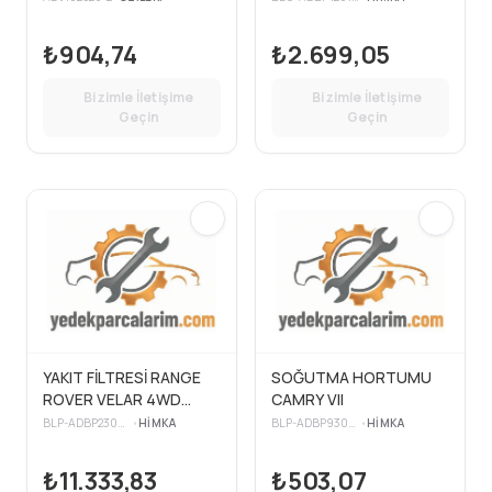
₺904,74
₺2.699,05
Bizimle İletişime
Bizimle İletişime
Geçin
Geçin
YAKIT FİLTRESİ RANGE
SOĞUTMA HORTUMU
ROVER VELAR 4WD
CAMRY VII
(L560)
BLP-ADBP230061
•
HIMKA
BLP-ADBP930009
•
HIMKA
₺11.333,83
₺503,07