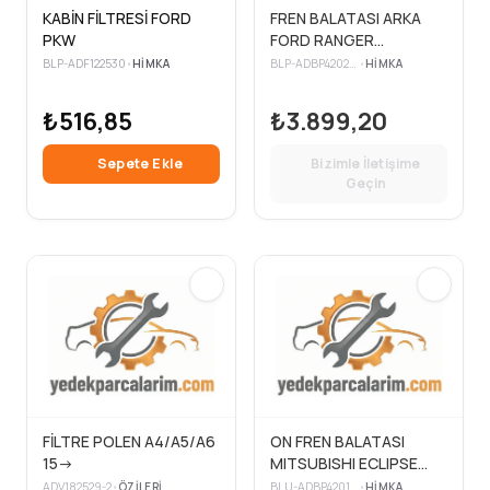
KABİN FİLTRESİ FORD
FREN BALATASI ARKA
PKW
FORD RANGER
VOLKSWAGEN AMAROK
BLP-ADF122530
•
HIMKA
BLP-ADBP420225
•
HIMKA
22>
₺516,85
₺3.899,20
Sepete Ekle
Bizimle İletişime
Geçin
FİLTRE POLEN A4/A5/A6
ON FREN BALATASI
15->
MITSUBISHI ECLIPSE
CROSS 2017>
ADV182529-2
•
ÖZILERI
BLU-ADBP420128
•
HIMKA