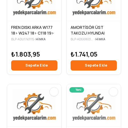
FREN DISKI ARKA W177
AMORTİSÖR ÜST
18> W247 18> C118 19>
TAKOZU HYUNDAI
BLP-ADU1743115
•
HIMKA
BLP-ADG080336
•
HIMKA
₺1.803,95
₺1.741,05
Sepete Ekle
Sepete Ekle
Yeni