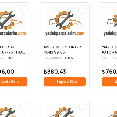
KOLU SAG-
ABS SENSORU ON L/R-
YAG FILT
 07- / X-TRAIL
YARIS 99-05
(OTOMAT
ACCENT 
03
•
HIMKA
ASK-ON01049
•
HIMKA
ASK-FTA0
T ERA 06
00-06 / 
06,00
₺880,43
₺760
GETZ 02
01-10
epete Ekle
Sepete Ekle
S