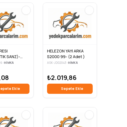
RESI
HELEZON YAYI ARKA
IK SANZ)-
S2000 99- (2 Adet )
00-05 / ACCEN
96
•
HIMKA
ASK-JD02043
•
HIMKA
-11 / ELANTRA
RIO 06-11 /
,08
₺2.019,86
-09 / MATRIX
epete Ekle
Sepete Ekle