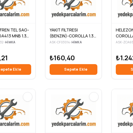
 FREN TEL SAG-
YAKIT FILTRESI
HELEZON
A413 MNB 1.3
(BENZIN)-COROLLA 1.3-
COROLLA
1.6
04-
32
•
HIMKA
ASK-CF03014
•
HIMKA
ASK-ZCA65
,21
₺160,40
₺1.24
epete Ekle
Sepete Ekle
S