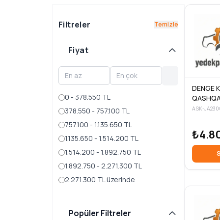
Filtreler
Temizle
Fiyat
DENGE 
0 - 378.550 TL
QASHQAI
07-
ASK-JA230
378.550 - 757.100 TL
757.100 - 1.135.650 TL
₺4.8
1.135.650 - 1.514.200 TL
1.514.200 - 1.892.750 TL
S
1.892.750 - 2.271.300 TL
2.271.300 TL üzerinde
Popüler Filtreler