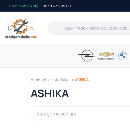
0539 635 05 00
0539 635 05 00
Anasayfa
>
Markalar
>
ASHIKA
ASHIKA