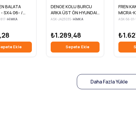
EN BALATA
DENGE KOLU BURCU
FREN KA
- SX4 06- /
ARKA ÜST ÖN HYUNDAI
MICRA-K
6
I30 GD 2011-2017 KIA
817
•
HIMKA
ASK-JA23035
•
HIMKA
ASK-56-01-
CEED II 2012-2019
,28
₺1.289,48
₺1.62
epete Ekle
Sepete Ekle
S
Daha Fazla Yükle