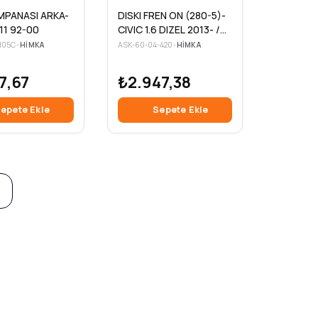
MPANASI ARKA-
DISKI FREN ON (280-5)-
11 92-00
CIVIC 1.6 DIZEL 2013- /
ACC ACCORD 2.2 DIZEL
105C
•
HIMKA
ASK-60-04-420
•
HIMKA
04- (2 Adet )
7,67
₺2.947,38
epete Ekle
Sepete Ekle