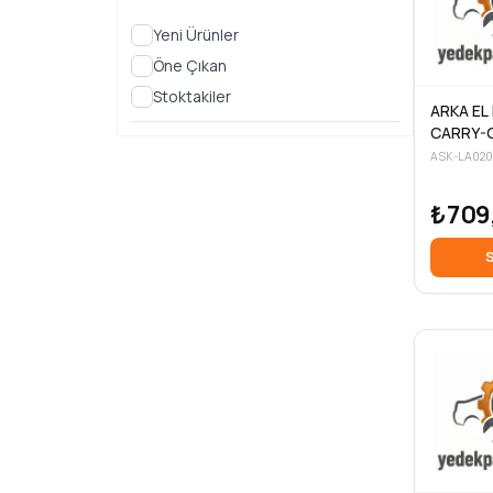
Yeni Ürünler
Öne Çıkan
Stoktakiler
ARKA EL
CARRY-G
99-
ASK-LA020
₺709
S