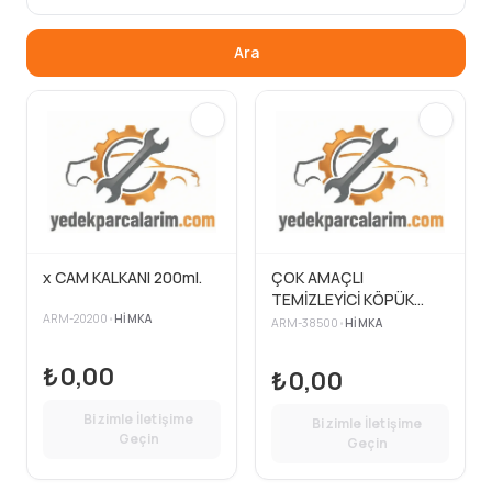
Ara
x CAM KALKANI 200ml.
ÇOK AMAÇLI
TEMİZLEYİCİ KÖPÜK
ARM-20200
•
HIMKA
500ml.
ARM-38500
•
HIMKA
₺0,00
₺0,00
Bizimle İletişime
Bizimle İletişime
Geçin
Geçin