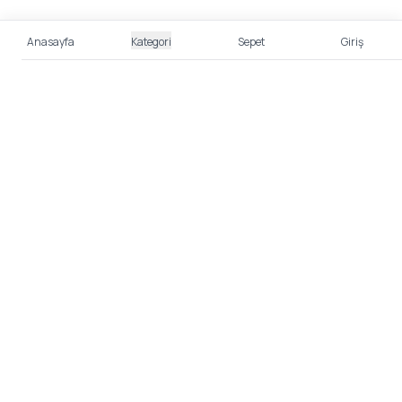
Anasayfa
Kategori
Sepet
Giriş
%100 Güvenli Alışveriş
Kredi kartı bilgileriniz 256bit SSL sertifikası ile